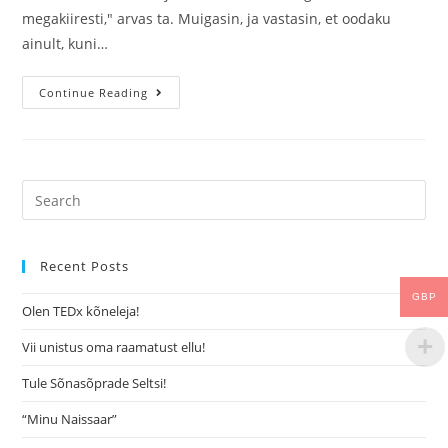
megakiiresti," arvas ta. Muigasin, ja vastasin, et oodaku
ainult, kuni…
Continue Reading
Recent Posts
GBP
Olen TEDx kõneleja!
Vii unistus oma raamatust ellu!
Tule Sõnasõprade Seltsi!
“Minu Naissaar”