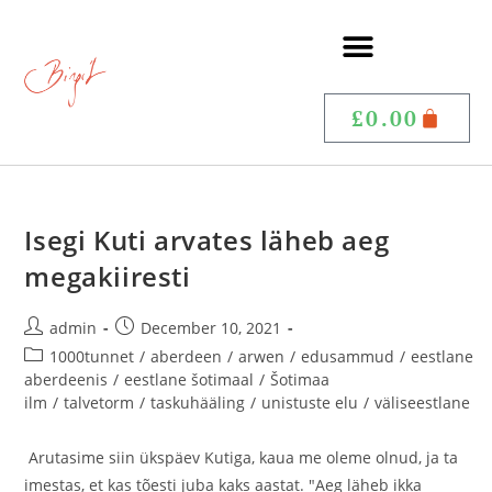
£
0.00
Isegi Kuti arvates läheb aeg
megakiiresti
admin
December 10, 2021
1000tunnet
/
aberdeen
/
arwen
/
edusammud
/
eestlane
aberdeenis
/
eestlane šotimaal
/
Šotimaa
ilm
/
talvetorm
/
taskuhääling
/
unistuste elu
/
väliseestlane
Arutasime siin ükspäev Kutiga, kaua me oleme olnud, ja ta
imestas, et kas tõesti juba kaks aastat. "Aeg läheb ikka