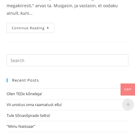
megakiiresti," arvas ta. Muigasin, ja vastasin, et oodaku
ainult, kuni…
Continue Reading
Recent Posts
GBP
Olen TEDx kõneleja!
Vii unistus oma raamatust ellu!
Tule Sõnasõprade Seltsi!
“Minu Naissaar”