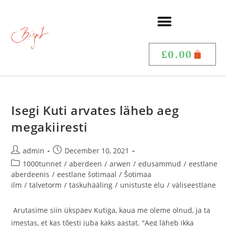
£
0.00
Isegi Kuti arvates läheb aeg
megakiiresti
admin
December 10, 2021
1000tunnet
/
aberdeen
/
arwen
/
edusammud
/
eestlane
aberdeenis
/
eestlane šotimaal
/
Šotimaa
ilm
/
talvetorm
/
taskuhääling
/
unistuste elu
/
väliseestlane
Arutasime siin ükspäev Kutiga, kaua me oleme olnud, ja ta
imestas, et kas tõesti juba kaks aastat. "Aeg läheb ikka