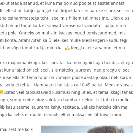
inekut teada saanud, et kuna ma polnud poolteist aastat ennast
sellest nii kahju, ja tegelikult kripeldab see natuke siiani, sest sea
na esihammastega tehti, see, mis hiljem Tallinnas jne. Olen elus
rstid olnud tänulikud, et saavad varasemat vaadata – palju mina
seda pole. Õnneks on mul siin kaasas muud terviseandmed, mis
uti kohta. Aitäh! Aitäh ka Üllele, kes mulle Messengeri kaudu tegi
tid on väga tänulikud ja mina ka.
Keegi ei ole arvanud, et ma
sin ka majaomanikuga, kes soovitas ka mõningaid, aga hoiatas, et ega
 kuna “ajad on sellised”, siis näiteks juureravi nad praegu ei see,
teenuse alla. Et tema tütar on viimase poole aasta jooksul neli korda
aga seda ei tehta. Hambaarst helistas ca 10.45 paiku. Meesterahvas
Esitas veel täpsustavaid küsimusi ning ütles, et tema ikkagi taha
ugu, sümptomite ning valutava hamba kirjeldust ei taha ta mulle
e võib kasu asemel suurema kahju tekitada. Selleks hetkeks olin ma
a ka selle, et mulle tõenäoliselt ei maksa see lähtuvalt minu
ema, sest me kõik