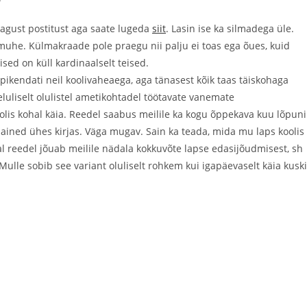
agust postitust aga saate lugeda
siit
. Lasin ise ka silmadega üle.
muhe. Külmakraade pole praegu nii palju ei toas ega õues, kuid
sed on küll kardinaalselt teised.
 pikendati neil koolivaheaega, aga tänasest kõik taas täiskohaga
luliselt olulistel ametikohtadel töötavate vanemate
olis kohal käia. Reedel saabus meilile ka kogu õppekava kuu lõpuni
 ained ühes kirjas. Väga mugav. Sain ka teada, mida mu laps koolis
al reedel jõuab meilile nädala kokkuvõte lapse edasijõudmisest, sh
Mulle sobib see variant oluliselt rohkem kui igapäevaselt käia kuski