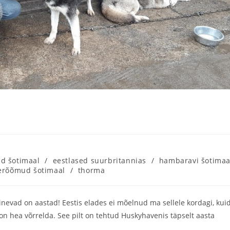
ed šotimaal
/
eestlased suurbritannias
/
hambaravi šotimaa
verõõmud šotimaal
/
thorma
inevad on aastad! Eestis elades ei mõelnud ma sellele kordagi, kui
n hea võrrelda. See pilt on tehtud Huskyhavenis täpselt aasta
.