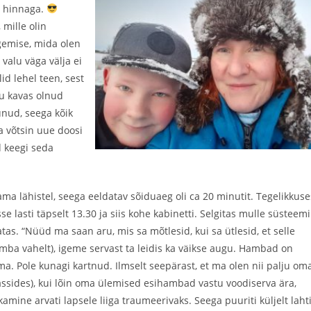
a hinnaga.
 mille olin
gemise, mida olen
valu väga välja ei
id lehel teen, sest
gu kavas olnud
unud, seega kõik
a võtsin uue doosi
d keegi seda
ama lähistel, seega eeldatav sõiduaeg oli ca 20 minutit. Tegelikkuse
sse lasti täpselt 13.30 ja siis kohe kabinetti. Selgitas mulle süsteemi
atas. “Nüüd ma saan aru, mis sa mõtlesid, kui sa ütlesid, et selle
ba vahelt), igeme servast ta leidis ka väikse augu. Hambad on
. Pole kunagi kartnud. Ilmselt seepärast, et ma olen nii palju om
assides), kui lõin oma ülemised esihambad vastu voodiserva ära,
amine arvati lapsele liiga traumeerivaks. Seega puuriti küljelt laht