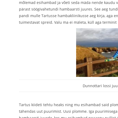
mõlemad esihambad ja võeti seda mäda nende kaudu välja. 
pärast söögivahetundi hambaarsti juures. See aeg tundis
pandi mulle Tartusse hambakliinikusse aeg kirja, aga enn
tuimestavat spreid. Valu ma ei mäleta, küll aga terminit
Dunnottari lossi ju
Tartus kiideti tehtu heaks ning mu esihambad said plo
tähendas uut puurimist. Uusi plomme. Iga puurimisega 
hambaarsti juurde, kes mu esihambad peaaegu nullist ül