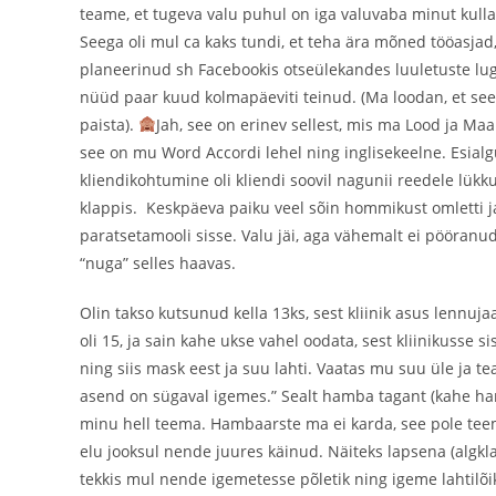
teame, et tugeva valu puhul on iga valuvaba minut kull
Seega oli mul ca kaks tundi, et teha ära mõned tööasjad,
planeerinud sh Facebookis otseülekandes luuletuste lu
nüüd paar kuud kolmapäeviti teinud. (Ma loodan, et see 
paista).
Jah, see on erinev sellest, mis ma Lood ja Maal
see on mu Word Accordi lehel ning inglisekeelne. Esial
kliendikohtumine oli kliendi soovil nagunii reedele lükk
klappis. Keskpäeva paiku veel sõin hommikust omletti j
paratsetamooli sisse. Valu jäi, aga vähemalt ei pööranu
“nuga” selles haavas.
Olin takso kutsunud kella 13ks, sest kliinik asus lennuja
oli 15, ja sain kahe ukse vahel oodata, sest kliinikusse si
ning siis mask eest ja suu lahti. Vaatas mu suu üle ja te
asend on sügaval igemes.” Sealt hamba tagant (kahe ham
minu hell teema. Hambaarste ma ei karda, see pole teema
elu jooksul nende juures käinud. Näiteks lapsena (algkl
tekkis mul nende igemetesse põletik ning igeme lahtilõik