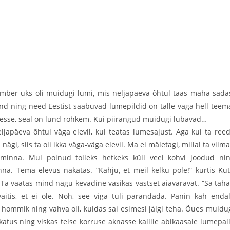
number üks oli muidugi lumi, mis neljapäeva õhtul
taas maha sada
nd ning need Eestist saabuvad lumepildid on talle väga hell teem
edesse, seal on lund rohkem. Kui piirangud muidugi lubavad…
eljapäeva õhtul väga elevil, kui teatas lumesajust. Aga kui ta ree
i, siis ta oli ikka väga-väga elevil. Ma ei mäletagi, millal ta viima
e minna. Mul polnud tolleks hetkeks küll veel kohvi joodud ni
a. Tema elevus nakatas. “Kahju, et meil kelku pole!” kurtis Kut
a. Ta vaatas mind nagu kevadine vasikas vastset aiaväravat. “Sa tah
väitis, et ei ole. Noh, see viga tuli parandada. Panin kah enda
 hommik ning vahva oli, kuidas sai esimesi jälgi teha. Õues muidu
s ning viskas teise korruse aknasse kallile abikaasale lumepall