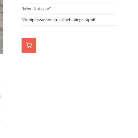
“Minu Naissaar”
Sünnipäevaennustus läheb täiega täppi!
l
d