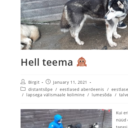
Hell teema
Birgit
January 11, 2021
distantsõpe
/
eestlased aberdeenis
/
eestlas
/
lapsega välismaale kolimine
/
lumesõda
/
tal
Kui er
nüüd o
tagasi