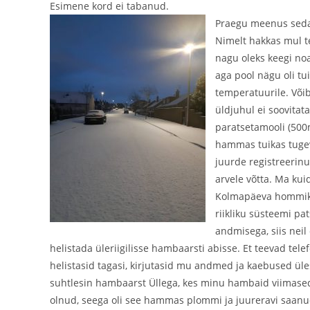
Esimene kord ei tabanud.
Praegu meenus seda 
Nimelt hakkas mul te
nagu oleks keegi noa
aga pool nägu oli tu
temperatuurile. Võib-
üldjuhul ei soovitat
paratsetamooli (50
hammas tuikas tugev
juurde registreerinu
arvele võtta. Ma kui
Kolmapäeva hommikul 
riikliku süsteemi pa
andmisega, siis neil
helistada üleriigilisse hambaarsti abisse. Et teevad tele
helistasid tagasi, kirjutasid mu andmed ja kaebused üle
suhtlesin hambaarst Üllega, kes minu hambaid viimased aa
olnud, seega oli see hammas plommi ja juureravi saanud 