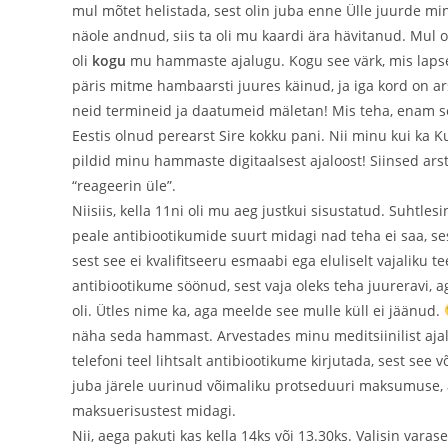
mul mõtet helistada, sest olin juba enne Ülle juurde m
näole andnud, siis ta oli mu kaardi ära hävitanud. Mul oli 
oli
kogu
mu hammaste ajalugu. Kogu see värk, mis lapse
päris mitme hambaarsti juures käinud, ja iga kord on a
neid termineid ja daatumeid mäletan! Mis teha, enam 
Eestis olnud perearst Sire kokku pani. Nii minu kui ka K
pildid minu hammaste digitaalsest ajaloost! Siinsed ars
“reageerin üle”.
Niisiis, kella 11ni oli mu aeg justkui sisustatud. Suhtle
peale antibiootikumide suurt midagi nad teha ei saa, sest
sest see ei kvalifitseeru esmaabi ega eluliselt vajaliku 
antibiootikume söönud, sest vaja oleks teha juureravi, 
oli. Ütles nime ka, aga meelde see mulle küll ei jäänud.
näha seda hammast. Arvestades minu meditsiinilist ajal
telefoni teel lihtsalt antibiootikume kirjutada, sest se
juba järele uurinud võimaliku protseduuri maksumuse, ag
maksuerisustest midagi.
Nii, aega pakuti kas kella 14ks või 13.30ks. Valisin varas