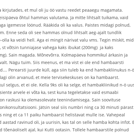
kirjutades, et mul oli ju öö vastu reedet peaaegu magamata.
isipäeva õhtul hammas valutama. Ja mitte lihtsalt tuikama, vaid
ga igemesse löönud. Rääkida oli ka valus. Paistes midagi polnud,
im. Enne seda oli see hammas olnud lihtsalt aeg-ajalt tundlik
olla ka veidi hell. Aga ei mingit närivat valu vms. Tegin miskit, mi
a, st võtsin tunniajase vahega kaks ibukat (200mg) ja kaks
0mg). Sain magada. Mõnevõrra. Kolmapäeva hommikul ärkasin ja
alt. Nägu tuim. Siis meenus, et ma vist ei ole end hambaarsti
d…. Perearsti juurde küll, aga siin tuleb ka end hambakliinukus n-
dagi olin arvanud, et meie tervisekeskuses on ka hambaarst.
selgus, et ei ole. Kella 9ks oli ka selge, et hambakliinikud n-ö uu
tsiente arvele ei võta ka, sest kuna tegeletakse vaid esmaabi
 on raskusi ka olemasolevate teenindamisega. Sain soovituse
fonikonsultatsiooni. Jätsin seal siis numbri ning ca 30 minuti pärast
s ning et ca 11 paiku hambaarst helistavat mulle ise. Vahepeal
stad ravinud oli, ja uurisin, kas tal on selle hamba kohta infot. E
tõenäoliselt ajal, kui Kutti ootasin. Tollele hambaarstile polnud