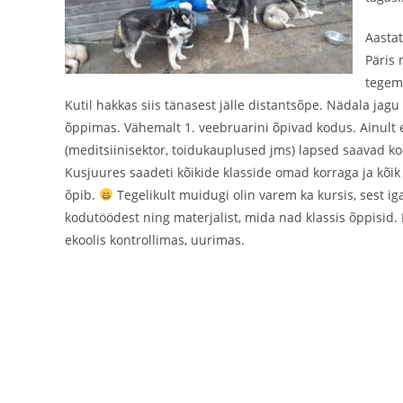
Aastat
Päris 
tegemi
Kutil hakkas siis tänasest jälle distantsõpe. Nädala jagu
õppimas. Vähemalt 1. veebruarini õpivad kodus. Ainult e
(meditsiinisektor, toidukauplused jms) lapsed saavad ko
Kusjuures saadeti kõikide klasside omad korraga ja kõik
õpib.
Tegelikult muidugi olin varem ka kursis, sest ig
kodutöödest ning materjalist, mida nad klassis õppisid. 
ekoolis kontrollimas, uurimas.