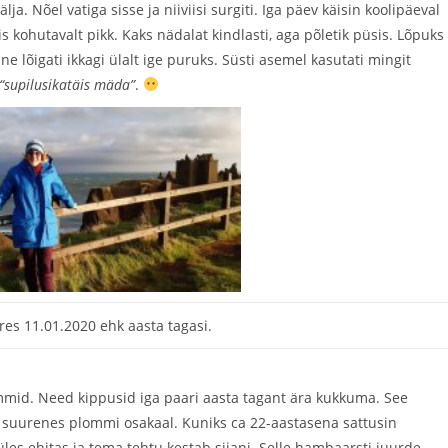
Nõel vatiga sisse ja niiviisi surgiti. Iga päev käisin koolipäeval
 kohutavalt pikk. Kaks nädalat kindlasti, aga põletik püsis. Lõpuks
e lõigati ikkagi ülalt ige puruks. Süsti asemel kasutati mingit
“supilusikatäis mäda”
.
ures 11.01.2020 ehk aasta tagasi.
mmid. Need kippusid iga paari aasta tagant ära kukkuma. See
suurenes plommi osakaal. Kuniks ca 22-aastasena sattusin
es ehitas ja tema tehtu kestab siiani. Selle hambaarsti juurde