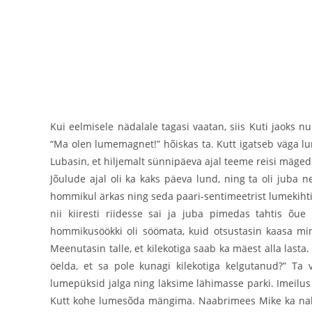
Kui eelmisele nädalale tagasi vaatan, siis Kuti jaoks 
“Ma olen lumemagnet!” hõiskas ta. Kutt igatseb väga lu
Lubasin, et hiljemalt sünnipäeva ajal teeme reisi mäg
Jõulude ajal oli ka kaks päeva lund, ning ta oli juba n
hommikul ärkas ning seda paari-sentimeetrist lumekihti näg
nii kiiresti riidesse sai ja juba pimedas tahtis õu
hommikusöökki oli söömata, kuid otsustasin kaasa minn
Meenutasin talle, et kilekotiga saab ka mäest alla last
öelda, et sa pole kunagi kilekotiga kelgutanud?” Ta 
lumepüksid jalga ning läksime lähimasse parki. Imeilus
Kutt kohe lumesõda mängima. Naabrimees Mike ka nakatu