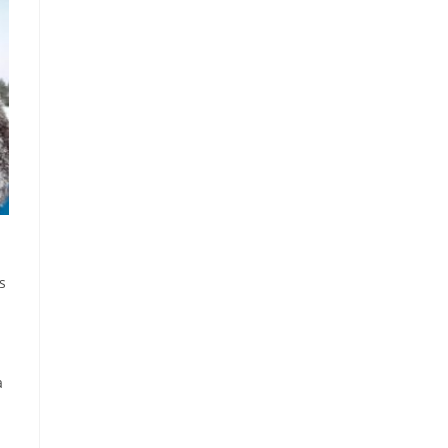
s
a
i