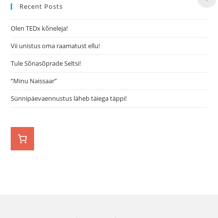
Recent Posts
Olen TEDx kõneleja!
Vii unistus oma raamatust ellu!
Tule Sõnasõprade Seltsi!
“Minu Naissaar”
Sünnipäevaennustus läheb täiega täppi!