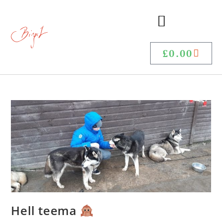
£
0.00
Hell teema