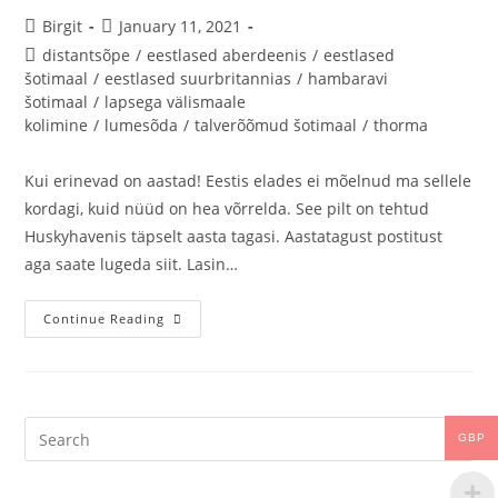
Birgit
January 11, 2021
distantsõpe
/
eestlased aberdeenis
/
eestlased
šotimaal
/
eestlased suurbritannias
/
hambaravi
šotimaal
/
lapsega välismaale
kolimine
/
lumesõda
/
talverõõmud šotimaal
/
thorma
Kui erinevad on aastad! Eestis elades ei mõelnud ma sellele
kordagi, kuid nüüd on hea võrrelda. See pilt on tehtud
Huskyhavenis täpselt aasta tagasi. Aastatagust postitust
aga saate lugeda siit. Lasin…
Continue Reading
GBP