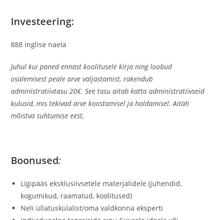
Investeering:
888 inglise naela
Juhul kui paned ennast koolitusele kirja ning loobud
osalemisest peale arve väljastamist, rakendub
administratiivtasu 20€. See tasu aitab katta administratiivseid
kulusid, mis tekivad arve koostamisel ja haldamisel. Aitäh
mõistva suhtumise eest.
Boonused
:
Ligipääs eksklusiivsetele materjalidele (juhendid,
kogumikud, raamatud, koolitused)
Neli üllatuskülalist/oma valdkonna eksperti