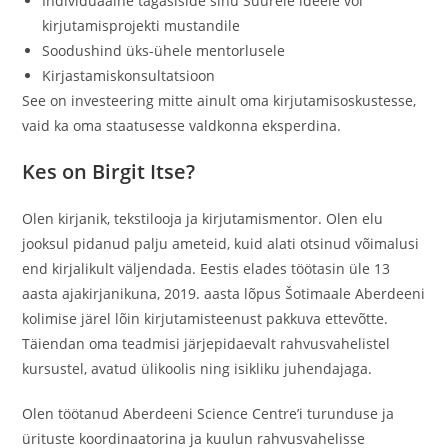
Individuaalne tagasiside sinu Suurele ideele või
kirjutamisprojekti mustandile
Soodushind üks-ühele mentorlusele
Kirjastamiskonsultatsioon
See on investeering mitte ainult oma kirjutamisoskustesse,
vaid ka oma staatusesse valdkonna eksperdina.
Kes on Birgit Itse?
Olen kirjanik, tekstilooja ja kirjutamismentor. Olen elu
jooksul pidanud palju ameteid, kuid alati otsinud võimalusi
end kirjalikult väljendada. Eestis elades töötasin üle 13
aasta ajakirjanikuna, 2019. aasta lõpus Šotimaale Aberdeeni
kolimise järel lõin kirjutamisteenust pakkuva ettevõtte.
Täiendan oma teadmisi järjepidaevalt rahvusvahelistel
kursustel, avatud ülikoolis ning isikliku juhendajaga.
Olen töötanud Aberdeeni Science Centre’i turunduse ja
ürituste koordinaatorina ja kuulun rahvusvahelisse