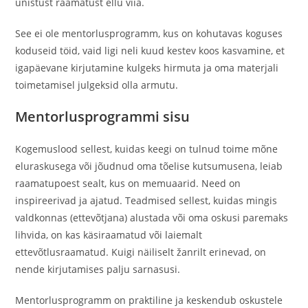
unistust raamatust ellu viia.
See ei ole mentorlusprogramm, kus on kohutavas koguses
koduseid töid, vaid ligi neli kuud kestev koos kasvamine, et
igapäevane kirjutamine kulgeks hirmuta ja oma materjali
toimetamisel julgeksid olla armutu.
Mentorlusprogrammi sisu
Kogemuslood sellest, kuidas keegi on tulnud toime mõne
eluraskusega või jõudnud oma tõelise kutsumusena, leiab
raamatupoest sealt, kus on memuaarid. Need on
inspireerivad ja ajatud. Teadmised sellest, kuidas mingis
valdkonnas (ettevõtjana) alustada või oma oskusi paremaks
lihvida, on kas käsiraamatud või laiemalt
ettevõtlusraamatud. Kuigi näiliselt žanrilt erinevad, on
nende kirjutamises palju sarnasusi.
Mentorlusprogramm on praktiline ja keskendub oskustele