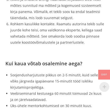
mõttes sunnitud ma mõtted ja kogemused süsteemselt
kirja panema. Võimalik, et tekib soov ka endal teadmisi
täiendada, mis loob suuremat selgust.
Rohkem kasulikke kontakte. Raamatu autorina tekib sulle
juurde kohe teisi, oma valdkonna eksperte, kellega saad
vahetada mõtteid. See omakorda loob soodsa pinnase
uutele koostöövõimalustele ja partnerlustele.
Kui kaua võtab osalemine aega?
Soojendusharjutuste pikkus on 2-5 minutit, kuid sellele
GBP
võiks järgneda igapäevane 15-minutit tööd isikliku
kirjutamisprojektiga.
Veebiseminarid kestusega 60 minutit toimuvad 2x kuus
ja on järelvaadatavad.
Üks-ühele mentorkohtumised on 30 minutit kuus.