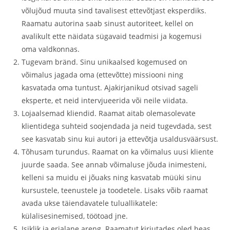
võlujõud muuta sind tavalisest ettevõtjast eksperdiks.
Raamatu autorina saab sinust autoriteet, kellel on
avalikult ette näidata sügavaid teadmisi ja kogemusi
oma valdkonnas.
Tugevam bränd. Sinu unikaalsed kogemused on
võimalus jagada oma (ettevõtte) missiooni ning
kasvatada oma tuntust. Ajakirjanikud otsivad sageli
eksperte, et neid intervjueerida või neile viidata.
Lojaalsemad kliendid. Raamat aitab olemasolevate
klientidega suhteid soojendada ja neid tugevdada, sest
see kasvatab sinu kui autori ja ettevõtja usaldusväärsust.
Tõhusam turundus. Raamat on ka võimalus uusi kliente
juurde saada. See annab võimaluse jõuda inimesteni,
kelleni sa muidu ei jõuaks ning kasvatab müüki sinu
kursustele, teenustele ja toodetele. Lisaks võib raamat
avada ukse täiendavatele tuluallikatele:
külalisesinemised, töötoad jne.
Isiklik ja erialane areng. Raamatut kirjutades oled heas