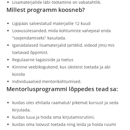
Lisamaterjalide läbi töötamine on vabatahtlik.
Millest programm koosneb?
Ligipääs salvestatud materjalile 12 kuud
Loovusülesanded, mida kohtumiste vahepeal enda
”soojendamiseks” kasutada.
Iganädalased lisamaterjalid (artiklid, videod jms) mis
toetavad õppimist.
Regulaarne tagasiside ja toetus
Kinnine veebikogukond, kus üksteist toetada ja abi
küsida
Individuaalsed mentorikohtumised.
Mentorlusprogrammi lõppedes tead sa:
kuidas üles ehitada raamatut/ pikemat kursust ja seda
kirjutada,
kuidas luua ja hoida oma kirjutamisrutiini,
kuidas oma loovust toetada ning leida ja hoida ruumi