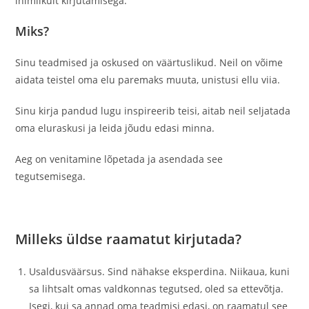
inimlikult kirjutamisega.
Miks?
Sinu teadmised ja oskused on väärtuslikud. Neil on võime
aidata teistel oma elu paremaks muuta, unistusi ellu viia.
Sinu kirja pandud lugu inspireerib teisi, aitab neil seljatada
oma eluraskusi ja leida jõudu edasi minna.
Aeg on venitamine lõpetada ja asendada see
tegutsemisega.
Milleks üldse raamatut kirjutada?
Usaldusväärsus. Sind nähakse eksperdina. Niikaua, kuni
sa lihtsalt omas valdkonnas tegutsed, oled sa ettevõtja.
Isegi, kui sa annad oma teadmisi edasi, on raamatul see