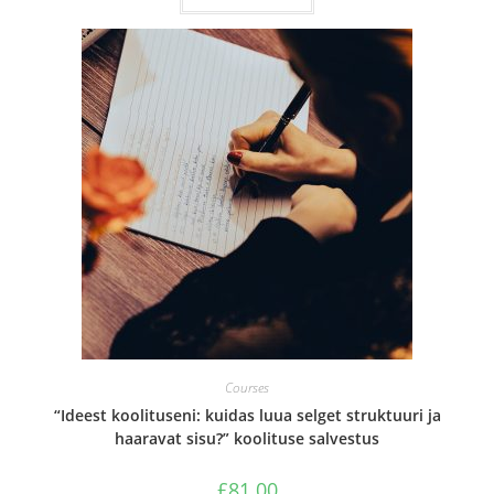
Courses
“Ideest koolituseni: kuidas luua selget struktuuri ja
haaravat sisu?” koolituse salvestus
£
81.00