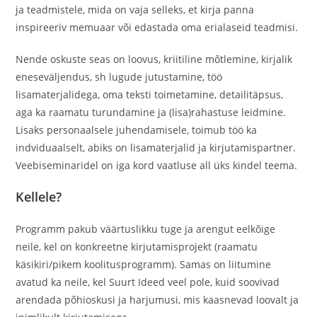
ja teadmistele, mida on vaja selleks, et kirja panna
inspireeriv memuaar või edastada oma erialaseid teadmisi.
Nende oskuste seas on loovus, kriitiline mõtlemine, kirjalik
eneseväljendus, sh lugude jutustamine, töö
lisamaterjalidega, oma teksti toimetamine, detailitäpsus,
aga ka raamatu turundamine ja (lisa)rahastuse leidmine.
Lisaks personaalsele juhendamisele, toimub töö ka
indviduaalselt, abiks on lisamaterjalid ja kirjutamispartner.
Veebiseminaridel on iga kord vaatluse all üks kindel teema.
Kellele?
Programm pakub väärtuslikku tuge ja arengut eelkõige
neile, kel on konkreetne kirjutamisprojekt (raamatu
käsikiri/pikem koolitusprogramm). Samas on liitumine
avatud ka neile, kel Suurt Ideed veel pole, kuid soovivad
arendada põhioskusi ja harjumusi, mis kaasnevad loovalt ja