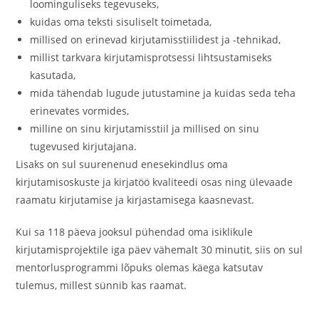
loominguliseks tegevuseks,
kuidas oma teksti sisuliselt toimetada,
millised on erinevad kirjutamisstiilidest ja -tehnikad,
millist tarkvara kirjutamisprotsessi lihtsustamiseks
kasutada,
mida tähendab lugude jutustamine ja kuidas seda teha
erinevates vormides,
milline on sinu kirjutamisstiil ja millised on sinu
tugevused kirjutajana.
Lisaks on sul suurenenud enesekindlus oma
kirjutamisoskuste ja kirjatöö kvaliteedi osas ning ülevaade
raamatu kirjutamise ja kirjastamisega kaasnevast.
Kui sa 118 päeva jooksul pühendad oma isiklikule
kirjutamisprojektile iga päev vähemalt 30 minutit, siis on sul
mentorlusprogrammi lõpuks olemas käega katsutav
tulemus, millest sünnib kas raamat.