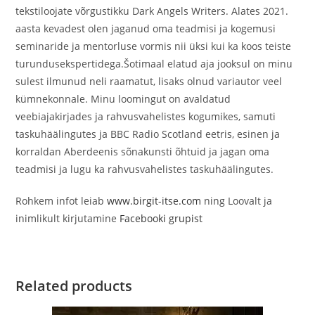
tekstiloojate võrgustikku Dark Angels Writers. Alates 2021.
aasta kevadest olen jaganud oma teadmisi ja kogemusi
seminaride ja mentorluse vormis nii üksi kui ka koos teiste
turundusekspertidega.Šotimaal elatud aja jooksul on minu
sulest ilmunud neli raamatut, lisaks olnud variautor veel
kümnekonnale. Minu loomingut on avaldatud
veebiajakirjades ja rahvusvahelistes kogumikes, samuti
taskuhäälingutes ja BBC Radio Scotland eetris, esinen ja
korraldan Aberdeenis sõnakunsti õhtuid ja jagan oma
teadmisi ja lugu ka rahvusvahelistes taskuhäälingutes.
Rohkem infot leiab
www.birgit-itse.com
ning Loovalt ja
inimlikult kirjutamine
Facebooki grupist
Related products