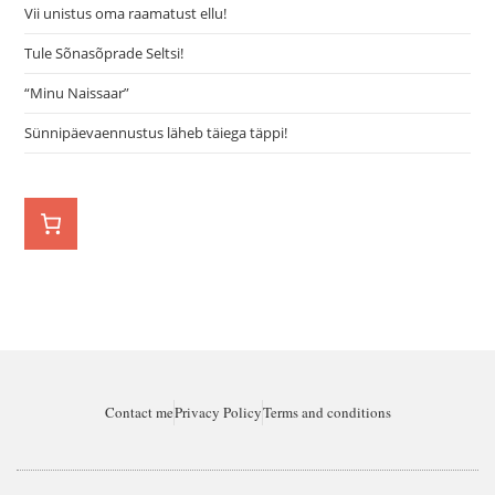
Vii unistus oma raamatust ellu!
Tule Sõnasõprade Seltsi!
“Minu Naissaar”
Sünnipäevaennustus läheb täiega täppi!
Contact me
Privacy Policy
Terms and conditions