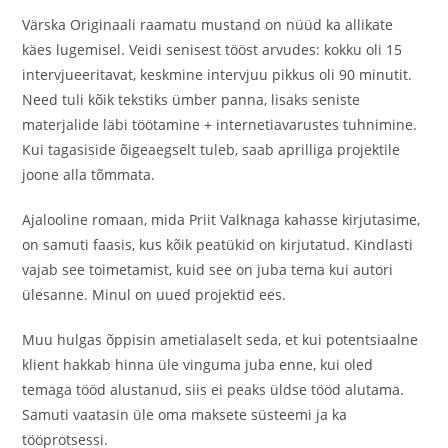
Värska Originaali raamatu mustand on nüüd ka allikate
käes lugemisel. Veidi senisest tööst arvudes: kokku oli 15
intervjueeritavat, keskmine intervjuu pikkus oli 90 minutit.
Need tuli kõik tekstiks ümber panna, lisaks seniste
materjalide läbi töötamine + internetiavarustes tuhnimine.
Kui tagasiside õigeaegselt tuleb, saab aprilliga projektile
joone alla tõmmata.
Ajalooline romaan, mida Priit Valknaga kahasse kirjutasime,
on samuti faasis, kus kõik peatükid on kirjutatud. Kindlasti
vajab see toimetamist, kuid see on juba tema kui autori
ülesanne. Minul on uued projektid ees.
Muu hulgas õppisin ametialaselt seda, et kui potentsiaalne
klient hakkab hinna üle vinguma juba enne, kui oled
temaga tööd alustanud, siis ei peaks üldse tööd alutama.
Samuti vaatasin üle oma maksete süsteemi ja ka
tööprotsessi.