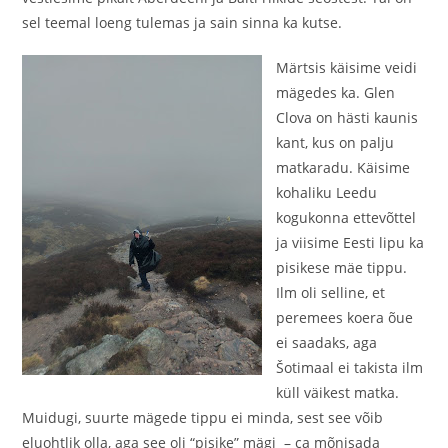
sel teemal loeng tulemas ja sain sinna ka kutse.
Märtsis käisime veidi
mägedes ka. Glen
Clova on hästi kaunis
kant, kus on palju
matkaradu. Käisime
kohaliku Leedu
kogukonna ettevõttel
ja viisime Eesti lipu ka
pisikese mäe tippu.
Ilm oli selline, et
peremees koera õue
ei saadaks, aga
Šotimaal ei takista ilm
küll väikest matka.
Muidugi, suurte mägede tippu ei minda, sest see võib
eluohtlik olla, aga see oli “pisike” mägi – ca mõnisada