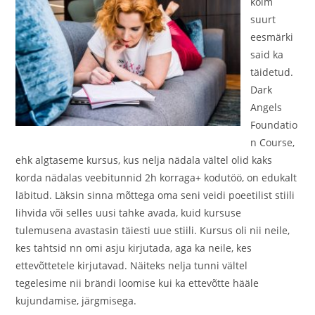
kolm
suurt
eesmärki
said ka
täidetud.
Dark
Angels
Foundatio
n Course,
ehk algtaseme kursus, kus nelja nädala vältel olid kaks
korda nädalas veebitunnid 2h korraga+ kodutöö, on edukalt
läbitud. Läksin sinna mõttega oma seni veidi poeetilist stiili
lihvida või selles uusi tahke avada, kuid kursuse
tulemusena avastasin täiesti uue stiili. Kursus oli nii neile,
kes tahtsid nn omi asju kirjutada, aga ka neile, kes
ettevõttetele kirjutavad. Näiteks nelja tunni vältel
tegelesime nii brändi loomise kui ka ettevõtte hääle
kujundamise, järgmisega.