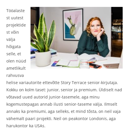
Tööalaste
st uutest
projektide
st võin
välja
hõigata
selle, et
olen nüüd
ametlikult
rahvusva
helise variautorite ettevõtte Story Terrace senior-kirjutaja.
Kokku on kolm taset: junior, senior ja premium. Üldiselt nad
võtavad uued autorid junior-tasemele, aga minu
kogemustepagas annab ilusti senior-taseme välja. Ilmselt
annaks ka premiumi, aga selleks, et mind tõsta, on neil vaja
vähemalt paari projekti. Neil on peakontor Londonis, aga
harukontor ka USAs.