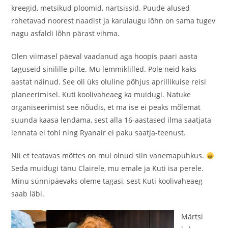
kreegid, metsikud ploomid, nartsissid. Puude alused
rohetavad noorest naadist ja karulaugu lõhn on sama tugev
nagu asfaldi lõhn pärast vihma.
Olen viimasel päeval vaadanud aga hoopis paari aasta
taguseid sinilille-pilte. Mu lemmiklilled. Pole neid kaks
aastat näinud. See oli üks oluline põhjus aprillikuise reisi
planeerimisel. Kuti koolivaheaeg ka muidugi. Natuke
organiseerimist see nõudis, et ma ise ei peaks mõlemat
suunda kaasa lendama, sest alla 16-aastased ilma saatjata
lennata ei tohi ning Ryanair ei paku saatja-teenust.
Nii et teatavas mõttes on mul olnud siin vanemapuhkus.
Seda muidugi tänu Clairele, mu emale ja Kuti isa perele.
Minu sünnipäevaks oleme tagasi, sest Kuti koolivaheaeg
saab läbi.
Märtsi