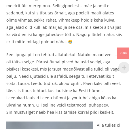
meetrit üle merepinna. Sellegipoolest – mäe jalamil ei
sadanud, kui siis tibutas õrnalt, aga poolelt maalt alates
olime vihmas, sekka rahet. Vihmakeep hoidis keha kuiva,
aga jalad olid küll läbimärjad ja see osa, mis keebi alt väljas
ka võrdlemisi kange jaheduse tõttu. Nagu piltidelt näha, siis
eriti mitte midagi polnud näha.
GBP
See lipuga pilt on tehtud allatulekul. Natuke maad veel – ja
oli täitsa selge. Pärastlõunal pilved hajusid veelgi, aga
pisikesi kosekesi, mis järsust mäenõlvast alla tulid, oli väga
palju. Need ujutasid üle asfaldi, seega tuli ettevaatlikult
sõita. Laura, Leedu tüdruk, oli autojuht. Paen kaks pilti veel.
Üks siis tipus tehtud, kus laulsime ka Eesti hümni.
Leedukad laulsid Leedu hümni ja youtube’ abiga kõlas ka
Ukraina hümn. Oli selline veidi teistmoodi pühapäev.
Sinimustvalget näeb hea kissitamise korral pildi keskelt.
Alla tulles oli