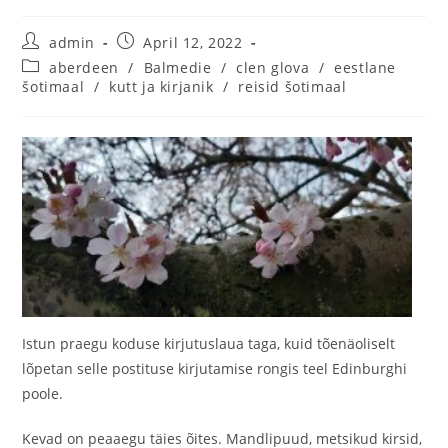
admin
April 12, 2022
aberdeen
/
Balmedie
/
clen glova
/
eestlane
šotimaal
/
kutt ja kirjanik
/
reisid šotimaal
Istun praegu koduse kirjutuslaua taga, kuid tõenäoliselt
lõpetan selle postituse kirjutamise rongis teel Edinburghi
poole.
Kevad on peaaegu täies õites. Mandlipuud, metsikud kirsid,