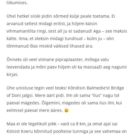
liikumises.
Ühel hetkel siiski pidin sõrmed külje peale toetama. Ei
arvanud sellest midagi erilist, ja hiljem käisin
vihmamantlita ringi, sest all ju ei sadanud! Aga – see maksis
kätte. Ilma, et oleksin midagi tundnud – külm ju – olin
tõmmanud õlas miskid väiksed lihased ära.
Õnneks oli veel viimane pipraplaaster, millega valu
leevendada ja mõni päev hiljem oli ka massaaži aeg nagunii
kirjas.
Ühe unistuse tegin veel teoks! Kõndisin Balmedie’st Bridge
of Doni jalgsi. Mere äärt pidi. Ilm oli sama “ilus” nagu tol
päeval mägedes. Õigemini, mägedes oli sama ilus ilm, kui
eelmisel päeval mere ääres.
Maa ei ole tegelikult pikk – vaid ca 8 km, ja omal ajal sai
Köisist Koeru kõnnitud poolteise tunniga ja see vahemaa on