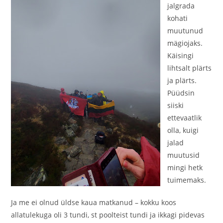
jalgrada
kohati
muutunud
mägiojaks.
Käisingi
lihtsalt plärts
ja plärts.
Püüdsin
siiski
ettevaatlik
olla, kuigi
jalad
muutusid
mingi hetk
tuimemaks.
Ja me ei olnud üldse kaua matkanud – kokku koos
allatulekuga oli 3 tundi, st poolteist tundi ja ikkagi pidevas