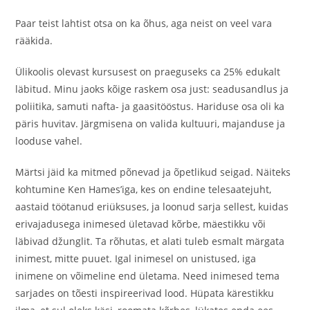
Paar teist lahtist otsa on ka õhus, aga neist on veel vara
rääkida.
Ülikoolis olevast kursusest on praeguseks ca 25% edukalt
läbitud. Minu jaoks kõige raskem osa just: seadusandlus ja
poliitika, samuti nafta- ja gaasitööstus. Hariduse osa oli ka
päris huvitav. Järgmisena on valida kultuuri, majanduse ja
looduse vahel.
Märtsi jäid ka mitmed põnevad ja õpetlikud seigad. Näiteks
kohtumine Ken Hames’iga, kes on endine telesaatejuht,
aastaid töötanud eriüksuses, ja loonud sarja sellest, kuidas
erivajadusega inimesed ületavad kõrbe, mäestikku või
läbivad džunglit. Ta rõhutas, et alati tuleb esmalt märgata
inimest, mitte puuet. Igal inimesel on unistused, iga
inimene on võimeline end ületama. Need inimesed tema
sarjades on tõesti inspireerivad lood. Hüpata kärestikku