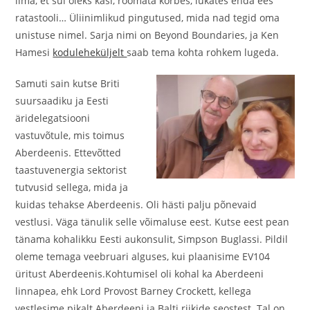
ilma, et sul oleks käsi, roomata kõrbes, lükates enda ees
ratastooli… Üliinimlikud pingutused, mida nad tegid oma
unistuse nimel. Sarja nimi on Beyond Boundaries, ja Ken
Hamesi
koduleheküljelt
saab tema kohta rohkem lugeda.
Samuti sain kutse Briti
suursaadiku ja Eesti
äridelegatsiooni
vastuvõtule, mis toimus
Aberdeenis. Ettevõtted
taastuvenergia sektorist
tutvusid sellega, mida ja
kuidas tehakse Aberdeenis. Oli hästi palju põnevaid
vestlusi. Väga tänulik selle võimaluse eest. Kutse eest pean
tänama kohalikku Eesti aukonsulit, Simpson Buglassi. Pildil
oleme temaga veebruari alguses, kui plaanisime EV104
üritust Aberdeenis.Kohtumisel oli kohal ka Aberdeeni
linnapea, ehk Lord Provost Barney Crockett, kellega
vestlesime pikalt Aberdeeni ja Balti riikide seostest. Tal on