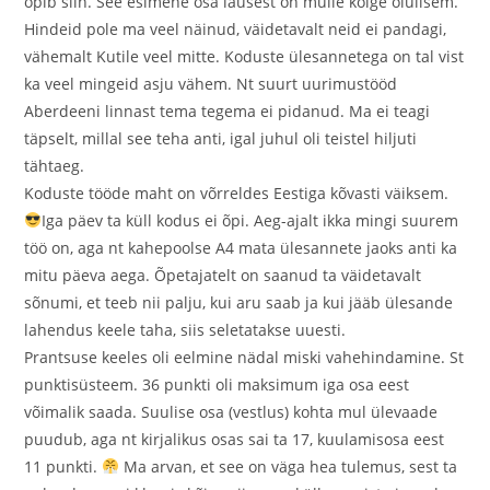
õpib siin. See esimene osa lausest on mulle kõige olulisem.
Hindeid pole ma veel näinud, väidetavalt neid ei pandagi,
vähemalt Kutile veel mitte. Koduste ülesannetega on tal vist
ka veel mingeid asju vähem. Nt suurt uurimustööd
Aberdeeni linnast tema tegema ei pidanud. Ma ei teagi
täpselt, millal see teha anti, igal juhul oli teistel hiljuti
tähtaeg.
Koduste tööde maht on võrreldes Eestiga kõvasti väiksem.
Iga päev ta küll kodus ei õpi. Aeg-ajalt ikka mingi suurem
töö on, aga nt kahepoolse A4 mata ülesannete jaoks anti ka
mitu päeva aega. Õpetajatelt on saanud ta väidetavalt
sõnumi, et teeb nii palju, kui aru saab ja kui jääb ülesande
lahendus keele taha, siis seletatakse uuesti.
Prantsuse keeles oli eelmine nädal miski vahehindamine. St
punktisüsteem. 36 punkti oli maksimum iga osa eest
võimalik saada. Suulise osa (vestlus) kohta mul ülevaade
puudub, aga nt kirjalikus osas sai ta 17, kuulamisosa eest
11 punkti.
Ma arvan, et see on väga hea tulemus, sest ta