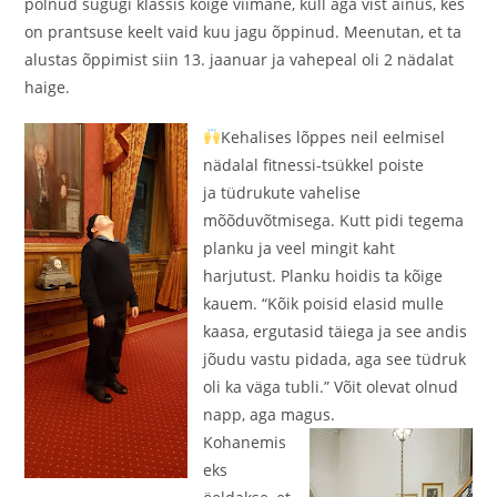
polnud sugugi klassis kõige viimane, küll aga vist ainus, kes
on prantsuse keelt vaid kuu jagu õppinud. Meenutan, et ta
alustas õppimist siin 13. jaanuar ja vahepeal oli 2 nädalat
haige.
Kehalises lõppes neil eelmisel
nädalal fitnessi-tsükkel poiste
ja
tüdrukute vahelise
mõõduvõtmisega. Kutt pidi tegema
planku ja veel mingit kaht
harjutust. Planku hoidis ta kõige
kauem. “Kõik poisid elasid mulle
kaasa, ergutasid täiega ja see andis
jõudu vastu pidada, aga see tüdruk
oli ka väga tubli.” Võit olevat olnud
napp, aga magus.
Kohanemis
eks