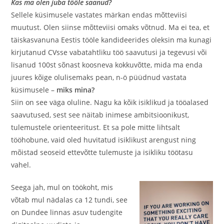
Kas ma olen juba tööle saanud?
Sellele küsimusele vastates märkan endas mõtteviisi
muutust. Olen siinse mõtteviisi omaks võtnud. Ma ei tea, et
täiskasvanuna Eestis tööle kandideerides oleksin ma kunagi
kirjutanud CVsse vabatahtliku töö saavutusi ja tegevusi või
lisanud 100st sõnast koosneva kokkuvõtte, mida ma enda
juures kõige olulisemaks pean, n-ö püüdnud vastata
küsimusele –
miks mina?
Siin on see väga oluline. Nagu ka kõik isiklikud ja tööalased
saavutused, sest see näitab inimese ambitsioonikust,
tulemustele orienteeritust. Et sa pole mitte lihtsalt
tööhobune, vaid oled huvitatud isiklikust arengust ning
mõistad seoseid ettevõtte tulemuste ja isikliku töötasu
vahel.
Seega jah, mul on töökoht, mis
võtab mul nädalas ca 12 tundi, see
on Dundee linnas asuv tudengite