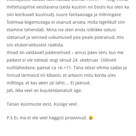
mittetüüpilise eestlasena (seda kuulsin nii Eestis kui olen ka
siin korduvalt kuulnud), suure fantaasiaga ja mõningase
Šotimaa-kogemusega ei osanud arvata, mida
tegelikult
siin
elamine tähendab. Mina ise olen enda isiklikke ootusi
ületanud ja senised uskumused pea peale pööranud, mis
siis elukorraldusest rääkida.
Ilmad on valdavalt päikeselised – ainus päev seni, kus me
päikest
ei ole näinud,
ongi olnud 24. veebruar. Üldiselt
nullilähedane, päeval ca +6-+11. Täna öösel vihma sadas ja
linnud lärmasid nii kõvasti, et ärkasin mitu korda üles
mõttega, et kas aken jäi lahti…. Ei jäänud.
Jah, ikka veel on kujuteldamatult äge.
Tänan küsimuste eest. Küsige veel.
P.S Ei, ma ei ole veel häggist proovinud.