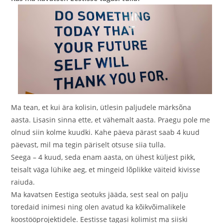
Ma tean, et kui ära kolisin, ütlesin paljudele märksõna
aasta. Lisasin sinna ette, et vähemalt aasta. Praegu pole me
olnud siin kolme kuudki. Kahe päeva pärast saab 4 kuud
päevast, mil ma tegin päriselt otsuse siia tulla.
Seega – 4 kuud, seda enam aasta, on ühest küljest pikk,
teisalt väga lühike aeg, et mingeid lõplikke väiteid kivisse
raiuda.
Ma kavatsen Eestiga seotuks jääda, sest seal on palju
toredaid inimesi ning olen avatud ka kõikvõimalikele
koostööprojektidele. Eestisse tagasi kolimist ma siiski