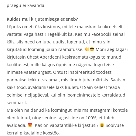
praegu ei kavanda.
Kuidas mul kirjutamisega edeneb?
Lõpuks ometi üks küsimus, millele ma oskan konkreetselt
vastata! Väga hästi! Tegelikult ka. Kes mu Facebooki seinal
käis, siis need on juba uudist lugenud, et minu siin
kirjutatud looming jõuab raamatusse.
Mõni aeg tagasi
kirjutasin ühest Aberdeeni keskraamatukogus toimunud
koolitusest, mille käigus õppisime nägema lugu teise
inimese vaatenurgast. Õhtust inspireeritud töödest
pannakse kokku e-raamat, mis ilmub juba märtsis. Saatsin
kaks tööd, avaldamisele läks luuletus! Sain sellest teada
eelmisel neljapäeval, kui olin loomeinimestele korraldatud
seminaril.
Ma olen näidanud ka loomingut, mis ma Instagrami kontole
olen teinud, ning senine tagasiside on 100%, et tuleb
avaldada.
Kas on vabatahtlikke kirjastusi?
Sobivuse
korral pikaajaline koostöö.