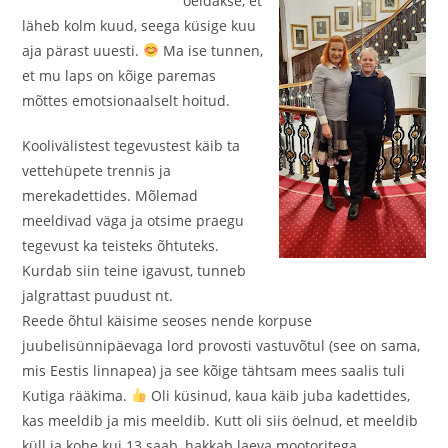
öeldakse, et
läheb kolm kuud, seega küsige kuu
aja pärast uuesti.
Ma ise tunnen,
et mu laps on kõige paremas
mõttes emotsionaalselt hoitud.
Koolivälistest tegevustest käib ta
vettehüpete trennis ja
merekadettides. Mõlemad
meeldivad väga ja otsime praegu
tegevust ka teisteks õhtuteks.
Kurdab siin teine igavust, tunneb
jalgrattast puudust nt.
Reede õhtul käisime seoses nende korpuse
juubelisünnipäevaga lord provosti vastuvõtul (see on sama,
mis Eestis linnapea) ja see kõige tähtsam mees saalis tuli
Kutiga rääkima.
Oli küsinud, kaua käib juba kadettides,
kas meeldib ja mis meeldib. Kutt oli siis öelnud, et meeldib
küll ja kohe kui 13 saab, hakkab laeva mootoritega