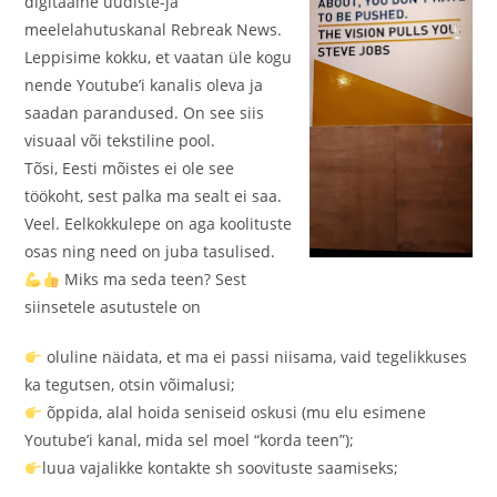
digitaalne uudiste-ja
meelelahutuskanal Rebreak News.
Leppisime kokku, et vaatan üle kogu
nende Youtube’i kanalis oleva ja
saadan parandused. On see siis
visuaal või tekstiline pool.
Tõsi, Eesti mõistes ei ole see
töökoht, sest palka ma sealt ei saa.
Veel. Eelkokkulepe on aga koolituste
osas ning need on juba tasulised.
Miks ma seda teen? Sest
siinsetele asutustele on
oluline näidata, et ma ei passi niisama, vaid tegelikkuses
ka tegutsen, otsin võimalusi;
õppida, alal hoida seniseid oskusi (mu elu esimene
Youtube’i kanal, mida sel moel “korda teen”);
luua vajalikke kontakte sh soovituste saamiseks;