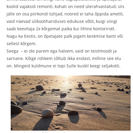
koolid vajaksid remonti, kohati on need ülerahvastatud, siis
jälle on osa piirkondi tühjad, noored ei taha õppida ametit,
vaid näevad ülikoolihariduses edukuse võtit, kuigi siingi
saab keevitaja 2x kõrgemat palka kui lihtne kontorirott.
Nagu ka Eestis, on õpetajate palk pigem keskmise kanti või
sellest kõrgem.
Seega – ei ole parem ega halvem, vaid on teistmoodi ja
sarnane. Kõige rohkem sõltub ikka endast, milline see elu
on. Mingeid kuldmune ei topi Sulle kuskil keegi seljakotti.