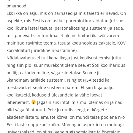
omamoodi.
Eks ikka on asju, mis on sarnased ja mis täiesti erinevad. On
aspekte, mis Eestis on justkui paremini korraldatud (nt soe
koolilõuna lastel tasuta, personaliotsingu süsteem) ja seda,
mis panevad siin tundma, et oleme hoitud (kasvõi varem
mainitud ravimite teema, tasuta koduhooldus eakatele, KOV
korraldatud juriidiline nõustamine).
Nädalavahetusel tuli kohalikega just koolisüsteemist juttu
ning siin pidi suur murekoht olema see, et Šoti kooliharidus
on liiga akadeemiline, väga kiidetakse Soome jt
Skandinaaviariikide süsteemi. NIng et PISA testid ka
tõestavad, et sealne süsteem parem. Et siin liiga palju
koolikatseid, koduseid ülesandeid ja vähe loovat
lähenemist.
Jagasin siis infot, mis mul olemas oli ja nad
olid väga üllatunud. Pole ju uudis seegi, et kõrgete
akadeemiliste tulemuste kõrval on mündi teise poolena n-ö
Eesti laste napp koolirõõm. Mõningad aspektid on muidugi
universaalsed: on siingi vähe tugispetsialiste ja õpetajaid,