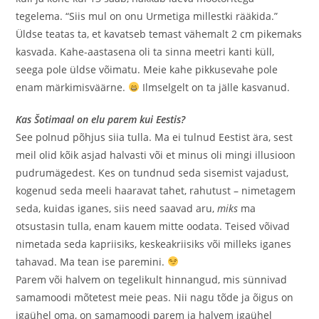
tegelema. “Siis mul on onu Urmetiga millestki rääkida.”
Üldse teatas ta, et kavatseb temast vähemalt 2 cm pikemaks
kasvada. Kahe-aastasena oli ta sinna meetri kanti küll,
seega pole üldse võimatu. Meie kahe pikkusevahe pole
enam märkimisväärne.
Ilmselgelt on ta jälle kasvanud.
Kas Šotimaal on elu parem kui Eestis?
See polnud põhjus siia tulla. Ma ei tulnud Eestist ära, sest
meil olid kõik asjad halvasti või et minus oli mingi illusioon
pudrumägedest. Kes on tundnud seda sisemist vajadust,
kogenud seda meeli haaravat tahet, rahutust – nimetagem
seda, kuidas iganes, siis need saavad aru,
miks
ma
otsustasin tulla, enam kauem mitte oodata. Teised võivad
nimetada seda kapriisiks, keskeakriisiks või milleks iganes
tahavad. Ma tean ise paremini.
Parem või halvem on tegelikult hinnangud, mis sünnivad
samamoodi mõtetest meie peas. Nii nagu tõde ja õigus on
igaühel oma, on samamoodi parem ja halvem igaühel