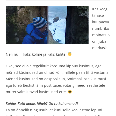
Kas keegi
tänase
kuupäeva
numbriko
mbinatsio
oni juba
märkas?
Neli nulli, kaks kolme ja kaks kahte.
Okei, see ei ole tegelikult korduma kippuv küsimus, aga
mõned küsimused on olnud küll, millele pean tihti vastama.
Mõned küsimused on eespool siin, Šotimaal, osa küsimusi
aga tuleb Eestist. Siin postituses võtangi need eestlastele
muret valmistavad küsimused ette.
Kuidas Kutil koolis läheb? On ta kohanenud?
Ta on õnnelik ning usub, et kuni selle kooliastme lõpuni