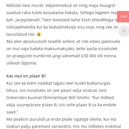
Mõistan teie muret. Väljaminekud on ning maja müügist
saadud raha tuleb kasvatama hakata. Sellega tegelen ma
GBP
kah. Järjepidevalt. Teen koostööd kahe Eesti ettevõttega nii
sotsiaalmeedia kui ka kodulehekülje sisu osas ning see on
tasustatud töö.
Ma olen absoluutselt teadlik sellest, et riiki edasi jäämiseks
on mul vaja hakata maksumaksjaks, kelle aasta-sissetulek
on praeguste numbrite järgi vähemalt £30 000 või minna
ülikooli õppima.
Kas mul on plaan B?
Kui see ka kolm nädalat tagasi veel kuskil kuklanurgas
tiksus, siis nüüdseks on see peast välja visatud, sest
tsiteerides kuulsat filminäitlejat Will Smithi: “Kui mõtled
välja suurepärase plaan B, siis selle plaan B sa ka endale
saad.”
Ma peaksin puruloll ja enda peale sigatige olema, kui ma
loobun palju paremast variandist, mis mu mõtetes esikohal