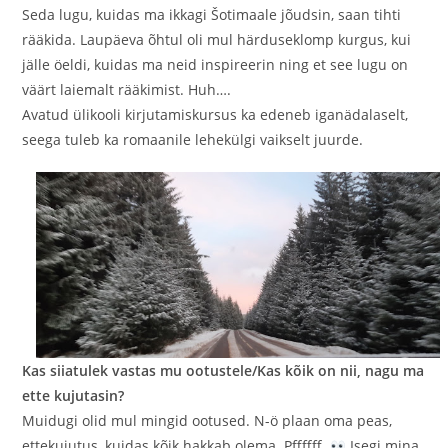
Seda lugu, kuidas ma ikkagi Šotimaale jõudsin, saan tihti
rääkida. Laupäeva õhtul oli mul härduseklomp kurgus, kui
jälle öeldi, kuidas ma neid inspireerin ning et see lugu on
väärt laiemalt rääkimist. Huh….
Avatud ülikooli kirjutamiskursus ka edeneb iganädalaselt,
seega tuleb ka romaanile lehekülgi vaikselt juurde.
Kas siiatulek vastas mu ootustele/Kas kõik on nii, nagu ma
ette kujutasin?
Muidugi olid mul mingid ootused. N-ö plaan oma peas,
ettekujutus, kuidas kõik hakkab olema. Pffffff.
Isegi mina,