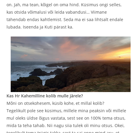
on. Jah, ma tean, kõigel on oma hind. Küsimus ongi selles,
kas otsida võimalusi või leida vabandusi… Viimane
tähendab endas kahtlemist. Seda ma ei saa lihtsalt endale
lubada. Iseenda ja Kuti pärast ka.
Kas Hr Kahemilline kolib mulle järele?
Mõni on otsekohesem, küsib kohe, et millal kolib?
Tegelikult pole see küsimus, millele mina peaksin või millele
mul oleks üldse õigus vastata, sest see on 100% tema otsus,
mida ta teha tahab. Nii nagu siia tulek oli minu otsus. Okei,
tegelikult tema trügis takka, sest ta sai enne mind aru, et