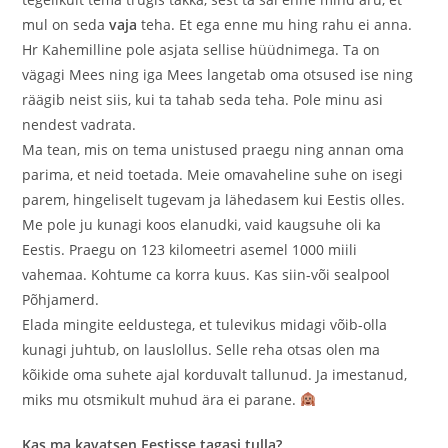
mul on seda
vaja
teha. Et ega enne mu hing rahu ei anna.
Hr Kahemilline pole asjata sellise hüüdnimega. Ta on
vägagi Mees ning iga Mees langetab oma otsused ise ning
räägib neist siis, kui ta tahab seda teha. Pole minu asi
nendest vadrata.
Ma tean, mis on tema unistused praegu ning annan oma
parima, et neid toetada. Meie omavaheline suhe on isegi
parem, hingeliselt tugevam ja lähedasem kui Eestis olles.
Me pole ju kunagi koos elanudki, vaid kaugsuhe oli ka
Eestis. Praegu on 123 kilomeetri asemel 1000 miili
vahemaa. Kohtume ca korra kuus. Kas siin-või sealpool
Põhjamerd.
Elada mingite eeldustega, et tulevikus midagi võib-olla
kunagi juhtub, on lauslollus. Selle reha otsas olen ma
kõikide oma suhete ajal korduvalt tallunud. Ja imestanud,
miks mu otsmikult muhud ära ei parane.
Kas ma kavatsen Eestisse tagasi tulla?