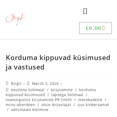
£
0.00
Korduma kippuvad küsimused
ja vastused
Birgit
March 3, 2020
eestlane šotimaal
/
kirjutamine
/
korduma
kippuvad küsimused
/
lapsega šotimaal
/
loominguline kirjutamine PR Smith
/
merekadetid
/
minu aberdeen
/
otsin kirjastajat
/
uus kinkeraamat
/
välismaale kolimine