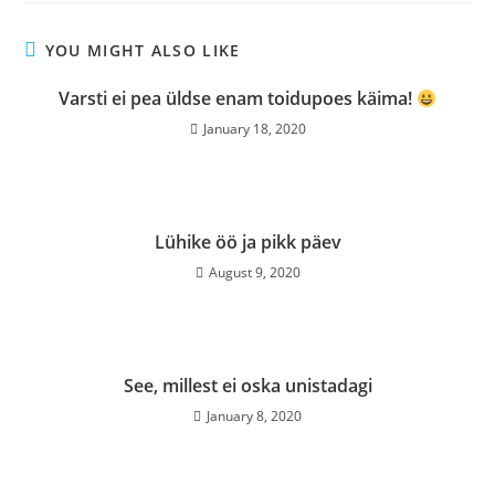
YOU MIGHT ALSO LIKE
Varsti ei pea üldse enam toidupoes käima!
January 18, 2020
Lühike öö ja pikk päev
August 9, 2020
See, millest ei oska unistadagi
January 8, 2020