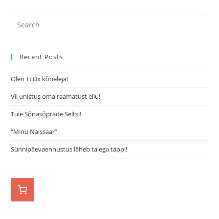
Recent Posts
Olen TEDx kõneleja!
Vii unistus oma raamatust ellu!
Tule Sõnasõprade Seltsi!
“Minu Naissaar”
Sünnipäevaennustus läheb täiega täppi!