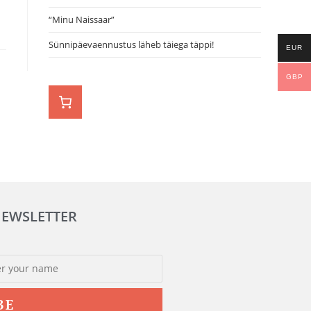
“Minu Naissaar”
Sünnipäevaennustus läheb täiega täppi!
EUR
GBP
NEWSLETTER
BE