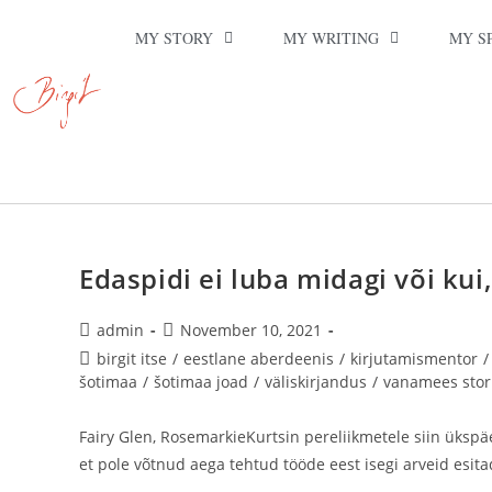
MY STORY
MY WRITING
MY S
Edaspidi ei luba midagi või kui,
admin
November 10, 2021
birgit itse
/
eestlane aberdeenis
/
kirjutamismentor
/
šotimaa
/
šotimaa joad
/
väliskirjandus
/
vanamees stor
Fairy Glen, RosemarkieKurtsin pereliikmetele siin ükspäe
et pole võtnud aega tehtud tööde eest isegi arveid esit