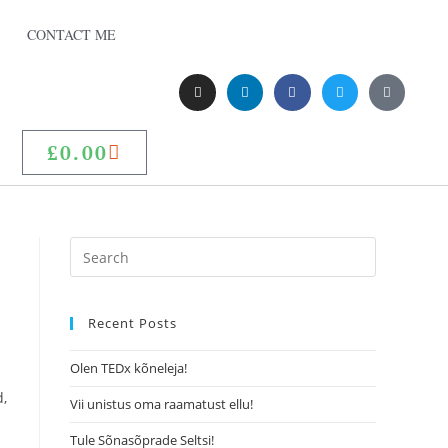
CONTACT ME
£
0.00
Recent Posts
Olen TEDx kõneleja!
d,
Vii unistus oma raamatust ellu!
Tule Sõnasõprade Seltsi!