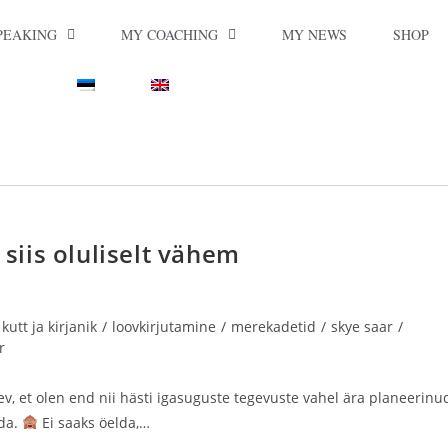
PEAKING
MY COACHING
MY NEWS
SHOP
 siis oluliselt vähem
kutt ja kirjanik
/
loovkirjutamine
/
merekadetid
/
skye saar
/
r
v, et olen end nii hästi igasuguste tegevuste vahel ära planeerinu
ada.
Ei saaks öelda,…