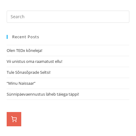
Recent Posts
Olen TEDx kõneleja!
Vii unistus oma raamatust ellu!
Tule Sõnasõprade Seltsi!
“Minu Naissaar”
Sünnipäevaennustus läheb täiega täppi!