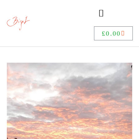
£
0.00