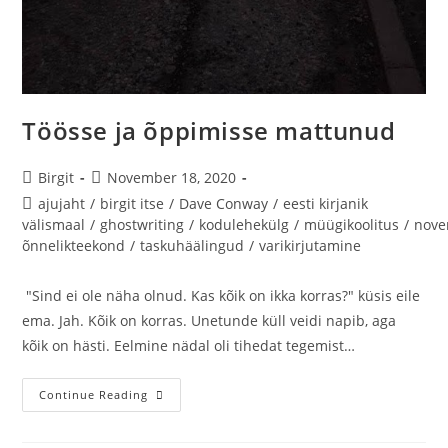
Töösse ja õppimisse mattunud
Birgit
November 18, 2020
ajujaht
/
birgit itse
/
Dave Conway
/
eesti kirjanik
välismaal
/
ghostwriting
/
kodulehekülg
/
müügikoolitus
/
nov
õnnelikteekond
/
taskuhäälingud
/
varikirjutamine
"Sind ei ole näha olnud. Kas kõik on ikka korras?" küsis eile
ema. Jah. Kõik on korras. Unetunde küll veidi napib, aga
kõik on hästi. Eelmine nädal oli tihedat tegemist…
Continue Reading