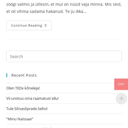
söögi valmis ja ütlesin, et mul on nüüd vaja minna. Mis sest,
et oli vihma sadama hakanud. Te ju ikka…
Continue Reading
Recent Posts
GBP
Olen TEDx kõneleja!
Vii unistus oma raamatust ellu!
Tule Sõnasõprade Seltsi!
“Minu Naissaar”