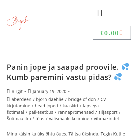
£
0.00
Panin jope ja saapad proovile.
Kumb paremini vastu pidas?
Birgit
January 19, 2020
aberdeen
/
björn daehlie
/
bridge of don
/
CV
kirjutamine
/
head joped
/
kaaskiri
/
lapsega
šotimaal
/
päikesetõus
/
rannapromenaad
/
siljasport
/
Šotimaa ilm
/
tõus
/
välismaale kolimine
/
vihmakindel
Mina käisin ka üks õhtu õues. Täitsa üksinda. Tegin Kutile