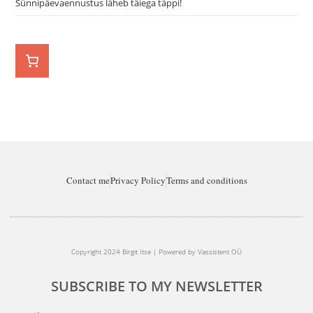
Sünnipäevaennustus läheb täiega täppi!
Contact me
Privacy Policy
Terms and conditions
Copyright 2024 Birgit Itse | Powered by Vassistent OÜ
SUBSCRIBE TO MY NEWSLETTER