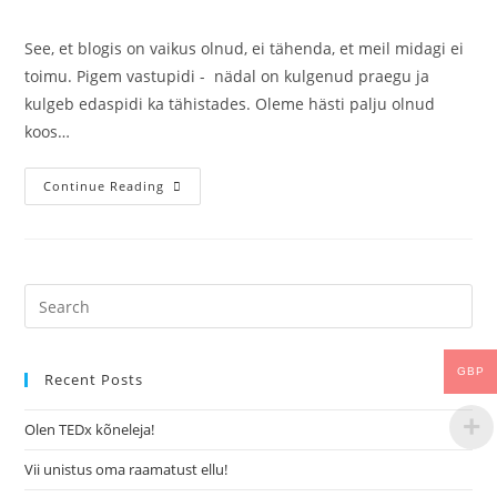
See, et blogis on vaikus olnud, ei tähenda, et meil midagi ei
toimu. Pigem vastupidi - nädal on kulgenud praegu ja
kulgeb edaspidi ka tähistades. Oleme hästi palju olnud
koos…
Continue Reading
GBP
Recent Posts
Olen TEDx kõneleja!
Vii unistus oma raamatust ellu!