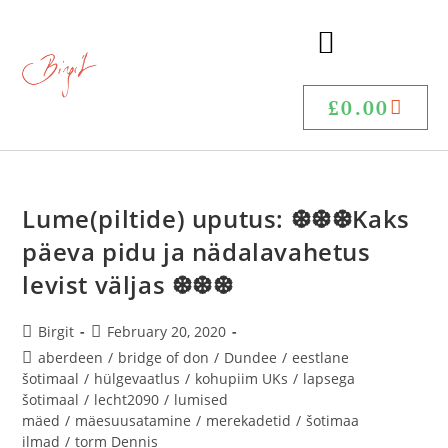
£
0.00
Lume(piltide) uputus: ❆❆❆Kaks
päeva pidu ja nädalavahetus
levist väljas ❆❆❆
Birgit
February 20, 2020
aberdeen
/
bridge of don
/
Dundee
/
eestlane
šotimaal
/
hülgevaatlus
/
kohupiim UKs
/
lapsega
šotimaal
/
lecht2090
/
lumised
mäed
/
mäesuusatamine
/
merekadetid
/
šotimaa
ilmad
/
torm Dennis