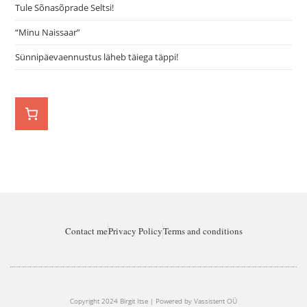
Tule Sõnasõprade Seltsi!
“Minu Naissaar”
Sünnipäevaennustus läheb täiega täppi!
Contact me
Privacy Policy
Terms and conditions
Copyright 2024 Birgit Itse | Powered by Vassistent OÜ