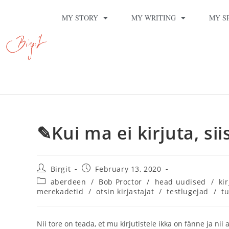
MY STORY
MY WRITING
MY S
✎Kui ma ei kirjuta, sii
Birgit
February 13, 2020
aberdeen
/
Bob Proctor
/
head uudised
/
ki
merekadetid
/
otsin kirjastajat
/
testlugejad
/
tu
Nii tore on teada, et mu kirjutistele ikka on fänne ja nii 