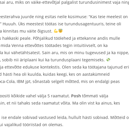
sai aru, miks on väike-ettevõtjal palgalist turundusinimest vaja nin
eesterahva juurde ning esitas neile küsimuse: “Kas teie meelest on
ja?” Huuuh. Üks meestest töötas ise turundusagentuuris, teine oli
ja kinnitas mu väite õigsust.
us hakkaski peale. Põhjalikud töölehed ja ettekanne andis mulle
 mida Venna ettevõttes töötades tegin intuitiivselt, on ka
da kui vähetähtsatest. Sain aru, mis on minu tugevused ja ka nippe,
, sobib nii äriplaani kui ka turundusplaani tegemiseks.
s ja ettevõtte edukuse kontekstis. Olen seda ka töötajana tajunud eri
uid hästi hea oli kuulda, kuidas keegi, kes on aastakümneid
oca-Cola, IBM jpt, sõnastab selgelt mõtted, mis on endalgi peas
oositi kõikide vahel välja 5 raamatut.
Posh
tõmmati välja
, et nii tahaks seda raamatut võita. Ma olin vist ka ainus, kes
ise endale sobivad vastused leida, hullult hästi sobivad. Mõtteid 
ui vajalikud tööriistad on olemas.