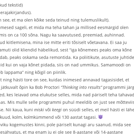
kud tekstid)
berajakirjandus).
n see, et ma olen kõike seda teinud ning tulemuslikult).
inimesed sageli, et mida ma teha tahan ja millised eesmärgid olen
, mis on ca 100 sõna. Nagu ka saavutused, preemiad, auhinnad.
 kiitlemisena, mina ise mitte eriti tõsiselt võetavana. Ei saa ju
amuti olid kliendid häbelikud, sest “iga kõnemees peaks oma kõne
õidab, peaks oskama seda remontida. Ka poliitikute, asutuste juhtid
kuid kui on vaja kõnet pidada, siis on nad ummikus. Samamoodi on
b lappama” ning kõigil on piinlik.
ning hästi tore on see, kuidas inimesed annavad tagasisidet, et
jätkuvalt õpin ka Bob Proctori
“Thinking into results”
programmi järg
ed, kes leiavad oma elukutse selles, mida nad päriselt teha tahavad
s. Mis mulle selle programmi puhul meeldib on just see mõtteviis
e. Nii kaua, kuni
miski
või
keegi
on süüdi selles, et meil hästi ei lähe
 3 kuud, kolm, kolmkümmend või 130 aastat tagasi.
iku kogemustes kinni, pole päriselt kunagi aru saanud, mida see
tesähvatus, et ma enam ju ei ole see 8-aastane või 14-aastane