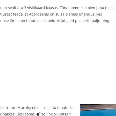
tulin sealt ära 3 visiitkaarti kaasas. Täna hommikul olen juba nelja
tlusest teada, et Aberdeenis on suisa olemas ühendus, kes
use järele on tohutu, sest neid kirjutajaid pole eriti palju ning
üpete trenn. Murphy otsustas, et ta tahaks ka
ukk hakkas jukerdama.
No link oli lihtsalt