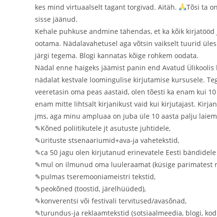
kes mind virtuaalselt tagant torgivad. Aitäh.
Tõsi ta o
sisse jäänud.
Kehale puhkuse andmine tähendas, et ka kõik kirjatööd 
ootama. Nädalavahetusel aga võtsin vaikselt tuurid üles
järgi tegema. Blogi kannatas kõige rohkem oodata.
Nädal enne haigeks jäämist panin end Avatud Ülikoolis
nädalat kestvale loomingulise kirjutamise kursusele. Te
veeretasin oma peas aastaid, olen tõesti ka enam kui 10 
enam mitte lihtsalt kirjanikust vaid kui kirjutajast. Kir
jms, aga minu ampluaa on juba üle 10 aasta palju laiem
✎Kõned poliitikutele jt asutuste juhtidele,
✎ürituste stsenaariumid+ava-ja vahetekstid,
✎ca 50 jagu olen kirjutanud erinevatele Eesti bändidele
✎mul on ilmunud oma luuleraamat (küsige parimatest 
✎pulmas tseremooniameistri tekstid,
✎peokõned (toostid, järelhüüded),
✎konverentsi või festivali tervitused/avasõnad,
✎turundus-ja reklaamtekstid (sotsiaalmeedia, blogi, kod