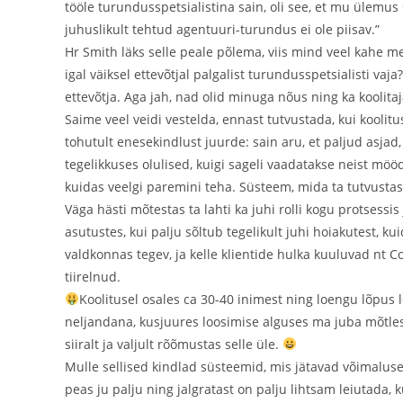
tööle turundusspetsialistina sain, oli see, et mu ülemus 
juhuslikult tehtud agentuuri-turundus ei ole piisav.”
Hr Smith läks selle peale põlema, viis mind veel kahe m
igal väiksel ettevõtjal palgalist turundusspetsialisti va
ettevõtja. Aga jah, nad olid minuga nõus ning ka koolita
Saime veel veidi vestelda, ennast tutvustada, kui koolit
tohutult enesekindlust juurde: sain aru, et paljud asjad,
tegelikkuses olulised, kuigi sageli vaadatakse neist möö
kuidas veelgi paremini teha. Süsteem, mida ta tutvustas
Väga hästi mõtestas ta lahti ka juhi rolli kogu protsessi
asutustes, kui palju sõltub tegelikult juhi hoiakutest, k
valdkonnas tegev, ja kelle klientide hulka kuuluvad nt C
tiirelnud.
Koolitusel osales ca 30-40 inimest ning loengu lõpus l
neljandana, kusjuures loosimise alguses ma juba mõtlesin
siiralt ja valjult rõõmustas selle üle.
Mulle sellised kindlad süsteemid, mis jätavad võimaluse 
peas ju palju ning jalgratast on palju lihtsam leiutada, k