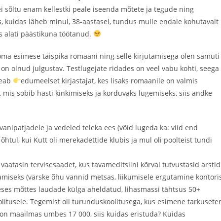
ei sõltu enam kellestki peale iseenda mõtete ja tegude ning
s, kuidas läheb minul, 38-aastasel, tundus mulle endale kohutavalt
s alati päästikuna töötanud.
 oma esimese täispika romaani ning selle kirjutamisega olen samuti
 on olnud julgustav. Testlugejate ridades on veel vabu kohti, seega
 teab
edumeelset kirjastajat, kes lisaks romaanile on valmis
 mis sobib hästi kinkimiseks ja korduvaks lugemiseks, siis andke
vanipatjadele ja vedeled teleka ees (võid lugeda ka: viid end
 õhtul, kui Kutt oli merekadettide klubis ja mul oli poolteist tundi
t vaatasin tervisesaadet, kus tavameditsiini kõrval tutvustasid arstid
iseks (värske õhu vannid metsas, liikumisele ergutamine kontori
eses mõttes laudade külga aheldatud, lihasmassi tähtsus 50+
litusele. Tegemist oli turunduskoolitusega, kus esimene tarkusete
 on maailmas umbes 17 000, siis kuidas eristuda? Kuidas