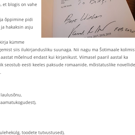
n, et blogis on vahe
ja õppimine pidi
 ja hakaksin asju
 kirja kümme
gemist siis ilukirjandusliku suunaga. Nii nagu ma Šotimaale kolimis
aastat mõelnud endast kui kirjanikust. Viimasel paaril aastal ka
janik seostub eesti keeles paksude romaanide, mõistatuslike novellid
.
 laulusõnu,
raamatukogudest),
ulehekülg, toodete tutvustused),