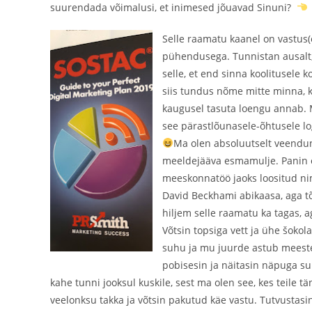
suurendada võimalusi, et inimesed jõuavad Sinuni?
Selle raamatu kaanel on vastus
pühendusega. Tunnistan ausalt,
selle, et end sinna koolitusele k
siis tundus nõme mitte minna, 
kaugusel tasuta loengu annab. M
see pärastlõunasele-õhtusele log
Ma olen absoluutselt veendunu
meeldejääva esmamulje. Panin om
meeskonnatöö jaoks loositud nimi
David Beckhami abikaasa, aga tõ
hiljem selle raamatu ka tagas, a
Võtsin topsiga vett ja ühe šoko
suhu ja mu juurde astub meesterah
pobisesin ja näitasin näpuga s
kahe tunni jooksul kuskile, sest ma olen see, kes teile 
veelonksu takka ja võtsin pakutud käe vastu. Tutvustasin