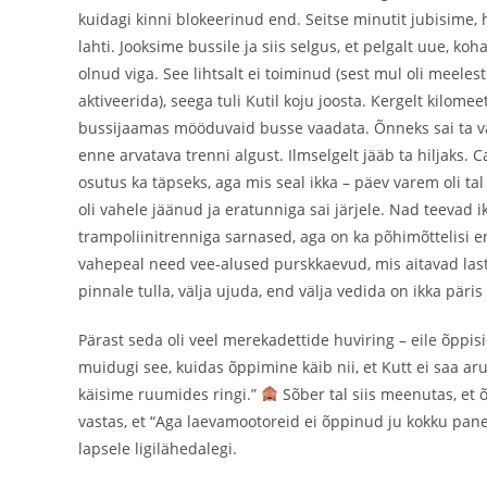
kuidagi kinni blokeerinud end. Seitse minutit jubisime, 
lahti. Jooksime bussile ja siis selgus, et pelgalt uue, k
olnud viga. See lihtsalt ei toiminud (sest mul oli meele
aktiveerida), seega tuli Kutil koju joosta. Kergelt kilomee
bussijaamas mööduvaid busse vaadata. Õnneks sai ta väl
enne arvatava trenni algust. Ilmselgelt jääb ta hiljaks. 
osutus ka täpseks, aga mis seal ikka – päev varem oli ta
oli vahele jäänud ja eratunniga sai järjele. Nad teevad
trampoliinitrenniga sarnased, aga on ka põhimõttelisi e
vahepeal need vee-alused purskkaevud, mis aitavad laste
pinnale tulla, välja ujuda, end välja vedida on ikka päris
Pärast seda oli veel merekadettide huviring – eile õp
muidugi see, kuidas õppimine käib nii, et Kutt ei saa aru
käisime ruumides ringi.”
Sõber tal siis meenutas, et 
vastas, et “Aga laevamootoreid ei õppinud ju kokku pan
lapsele ligilähedalegi.