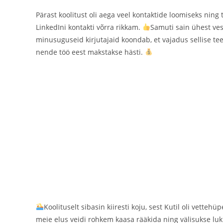
Pärast koolitust oli aega veel kontaktide loomiseks ning 
LinkedIni kontakti võrra rikkam.
Samuti sain ühest ves
minusuguseid kirjutajaid koondab, et vajadus sellise teen
nende töö eest makstakse hästi.
Koolituselt sibasin kiiresti koju, sest Kutil oli vetteh
meie elus veidi rohkem kaasa rääkida ning välisukse l