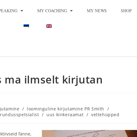
PEAKING
MY COACHING
MY NEWS
SHOP
s ma ilmselt kirjutan
rjutamine
/
loominguline kirjutamine PR Smith
/
rundusspetsialist
/
uus kinkeraamat
/
vettehüpped
aktiivseid fänne,