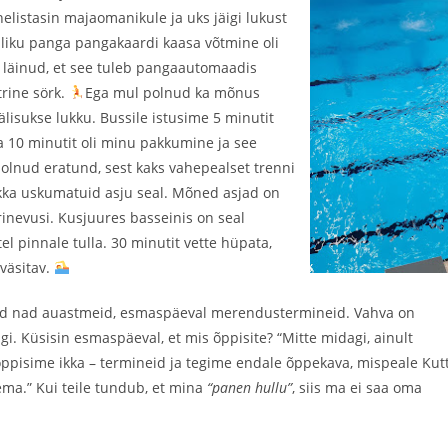
helistasin majaomanikule ja uks jäigi lukust
ohaliku panga pangakaardi kaasa võtmine oli
st läinud, et see tuleb pangaautomaadis
trine sörk.
Ega mul polnud ka mõnus
isukse lukku. Bussile istusime 5 minutit
Ca 10 minutit oli minu pakkumine ja see
l olnud eratund, sest kaks vahepealset trenni
 ikka uskumatuid asju seal. Mõned asjad on
rinevusi. Kusjuures basseinis on seal
l pinnale tulla. 30 minutit vette hüpata,
 väsitav.
pisid nad auastmeid, esmaspäeval merendustermineid. Vahva on
gi. Küsisin esmaspäeval, et mis õppisite? “Mitte midagi, ainult
õppisime ikka – termineid ja tegime endale õppekava, mispeale Kut
ema.” Kui teile tundub, et mina
“panen hullu”
, siis ma ei saa oma