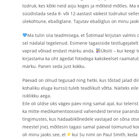
tüdruk, kes kõiki neid asju koges ja mõtteid mõtles. Ma 
süüdistada seda 8- või 12-aastast väikest tüdrukut selle
ülekohtune, ebaõiglane. Tajutav ebaõiglus on minu jaok
Ma tulin siia teadmisega, et Šotimaal kirjutan valmis
sel nädalal tegelenud. Esimene tagasiside testlugejatelt
vaprad võivad endast märku anda.
Üksiti – kui keegi
kirjastama ka üht ägedat fotodega kakskeelset raamatut,
märku. Panen seda just kokku.
Päevad on olnud tegusad ning hetki, kus tõstad jalad dii
kohaliku eluga kurssi) tuleb teadlikult võtta. Näiteks eile
isiklikku aega.
Eile oli üldse üks vägev päev ning samal ajal, kui teleris
ka mitte-medikamentoosseid vahendeid tervise parandam
tingimustes, kus hädaabikõnedele vastajad on sõna ots
meestel jne), mõtlesin tagasi samal päeval toimunud koo
oli minu jaoks see, et
kui Su nimi on Paul Smith, keda