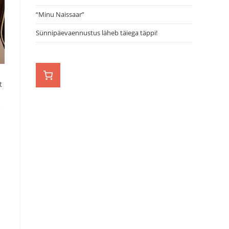
“Minu Naissaar”
Sünnipäevaennustus läheb täiega täppi!
t
e