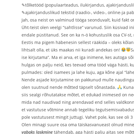
✎tõlketööd (populaarteadus, ilukirjandus, ajakirjandusli
✎ajakirjanduslikud tekstid (raadio-, video-, online-ja pa
Jah, osa neist on valminud tööga seonduvalt, kuid fakt o
Üht-teist olen veelgi “sahtlisse” varunud. Siin küsivad 
endale püstitanud. See on ka n-ö kohustuslik osa CV-st
Eestis ma pigem häbenesin sellest rääkida – oleks kõlanud
lihtsalt olla, et üks maakas nii kuradi andekas on!
S
ise kirjutama”. Ma ei arva, et iga inimene, kes autoga s
hulgas on palju neid, kes teevad oma tööd väga hästi, 
pulmades: oled isamees ja lahe kuju, aga kõne ajal “lähe
Nende asjade kirjutamine on pakkunud mulle naudingut 
olen suutnud nende mõtted täpselt sõnastada.
Kuna 
siis sealgi rõhutatakse mõtet, et edukad inimesed on ne
mida nad naudivad ning arendavad end selles valdkonna
et vastutuse võtmine annab tegeliku tegutsemisvabadus
pole vastutusest mingit juttugi. Vahet pole, kas see oli
Olen minagi suure osa oma täiskasvanueast olnud minev
vabaks laskmine
tähendab, aga hästi palju aitas see mõt