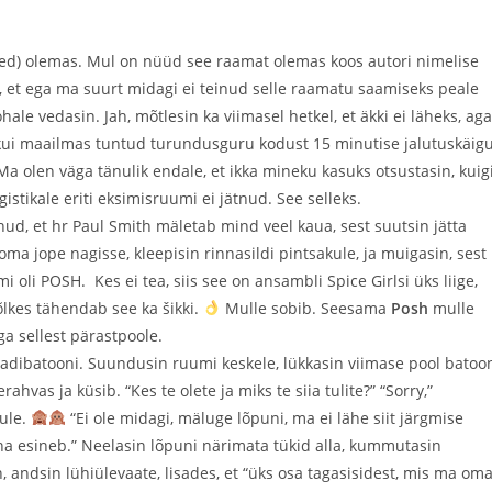
(ed) olemas. Mul on nüüd see raamat olemas koos autori nimelise
 et ega ma suurt midagi ei teinud selle raamatu saamiseks peale
ohale vedasin. Jah, mõtlesin ka viimasel hetkel, et äkki ei läheks, aga
kui maailmas tuntud turundusguru kodust 15 minutise jalutuskäig
a olen väga tänulik endale, et ikka mineku kasuks otsustasin, kuig
istikale eriti eksimisruumi ei jätnud. See selleks.
d, et hr Paul Smith mäletab mind veel kaua, sest suutsin jätta
a jope nagisse, kleepisin rinnasildi pintsakule, ja muigasin, sest
 oli POSH. Kes ei tea, siis see on ansambli Spice Girlsi üks liige,
lkes tähendab see ka šikki.
Mulle sobib. Seesama
Posh
mulle
ga sellest pärastpoole.
laadibatooni. Suundusin ruumi keskele, lükkasin viimase pool batoo
vas ja küsib. “Kes te olete ja miks te siia tulite?” “Sorry,”
uule.
“Ei ole midagi, mäluge lõpuni, ma ei lähe siit järgmise
täna esineb.” Neelasin lõpuni närimata tükid alla, kummutasin
, andsin lühiülevaate, lisades, et “üks osa tagasisidest, mis ma om