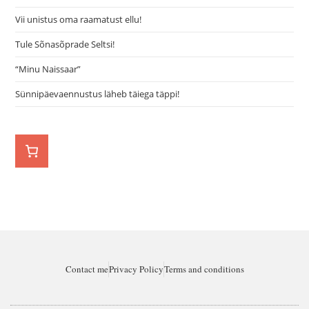
Vii unistus oma raamatust ellu!
Tule Sõnasõprade Seltsi!
“Minu Naissaar”
Sünnipäevaennustus läheb täiega täppi!
Contact me
Privacy Policy
Terms and conditions