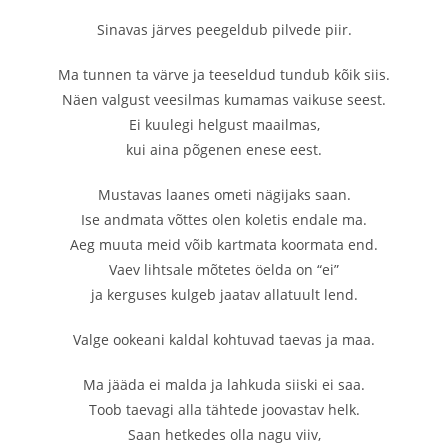
Sinavas järves peegeldub pilvede piir.
Ma tunnen ta värve ja teeseldud tundub kõik siis.
Näen valgust veesilmas kumamas vaikuse seest.
Ei kuulegi helgust maailmas,
kui aina põgenen enese eest.
Mustavas laanes ometi nägijaks saan.
Ise andmata võttes olen koletis endale ma.
Aeg muuta meid võib kartmata koormata end.
Vaev lihtsale mõtetes öelda on “ei”
ja kerguses kulgeb jaatav allatuult lend.
Valge ookeani kaldal kohtuvad taevas ja maa.
Ma jääda ei malda ja lahkuda siiski ei saa.
Toob taevagi alla tähtede joovastav helk.
Saan hetkedes olla nagu viiv,