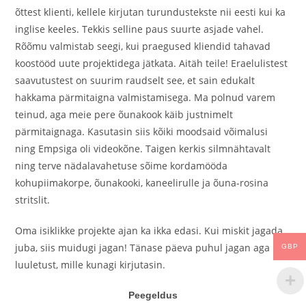
õttest klienti, kellele kirjutan turundustekste nii eesti kui ka
inglise keeles. Tekkis selline paus suurte asjade vahel.
Rõõmu valmistab seegi, kui praegused kliendid tahavad
koostööd uute projektidega jätkata. Aitäh teile! Eraelulistest
saavutustest on suurim raudselt see, et sain edukalt
hakkama pärmitaigna valmistamisega. Ma polnud varem
teinud, aga meie pere õunakook käib justnimelt
pärmitaignaga. Kasutasin siis kõiki moodsaid võimalusi
ning Empsiga oli videokõne. Taigen kerkis silmnähtavalt
ning terve nädalavahetuse sõime kordamööda
kohupiimakorpe, õunakooki, kaneelirulle ja õuna-rosina
stritslit.
Oma isiklikke projekte ajan ka ikka edasi. Kui miskit jagada
juba, siis muidugi jagan! Tänase päeva puhul jagan aga üht
GBP
luuletust, mille kunagi kirjutasin.
Peegeldus