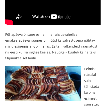
Pühapäeva õhtune esinemine rahvusvahelise
emakeelepäeva raames on nüüd ka salvestusena nähtav,
minu esinemisjärg oli neljas. Esitan katkendeid raamatust
nii eesti kui ka inglise keeles. Nautige – kuuleb ka näiteks
filipiinikeelset laulu.
Eelmisel
nädalal
sain
tähistada
ka oma
esimest
suurettev