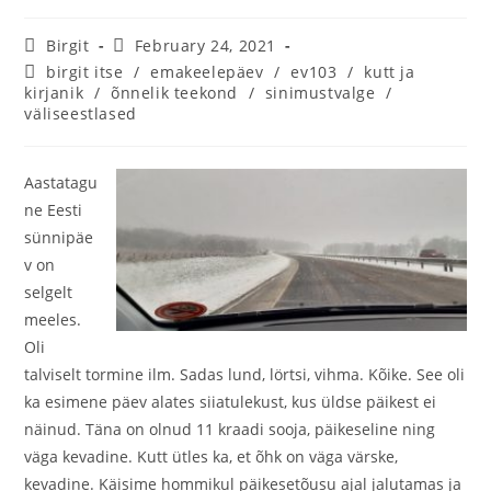
Birgit
February 24, 2021
birgit itse
/
emakeelepäev
/
ev103
/
kutt ja
kirjanik
/
õnnelik teekond
/
sinimustvalge
/
väliseestlased
Aastatagu
ne Eesti
sünnipäe
v on
selgelt
meeles.
Oli
talviselt tormine ilm. Sadas lund, lörtsi, vihma. Kõike. See oli
ka esimene päev alates siiatulekust, kus üldse päikest ei
näinud. Täna on olnud 11 kraadi sooja, päikeseline ning
väga kevadine. Kutt ütles ka, et õhk on väga värske,
kevadine. Käisime hommikul päikesetõusu ajal jalutamas ja