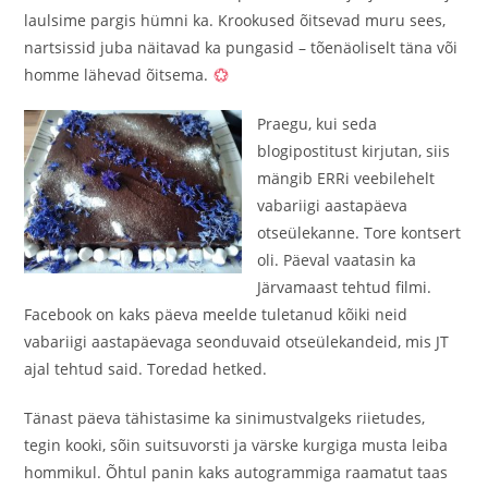
laulsime pargis hümni ka. Krookused õitsevad muru sees,
nartsissid juba näitavad ka pungasid – tõenäoliselt täna või
homme lähevad õitsema.
Praegu, kui seda
blogipostitust kirjutan, siis
mängib ERRi veebilehelt
vabariigi aastapäeva
otseülekanne. Tore kontsert
oli. Päeval vaatasin ka
Järvamaast tehtud filmi.
Facebook on kaks päeva meelde tuletanud kõiki neid
vabariigi aastapäevaga seonduvaid otseülekandeid, mis JT
ajal tehtud said. Toredad hetked.
Tänast päeva tähistasime ka sinimustvalgeks riietudes,
tegin kooki, sõin suitsuvorsti ja värske kurgiga musta leiba
hommikul. Õhtul panin kaks autogrammiga raamatut taas