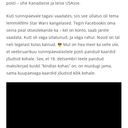
posti – ühe Kanadasse ja teise USAsse.
Kuti sünnipäevale tagasi vaadates, siis see üllatus oli tema
lemmikfilmi Star Wars kangelased. Tegin Facebookis oma
seina peal otseülekande ka – kel on konto, saab järele
vaadata. Kutt oli väga üllatunud. Ja väga rahul. Nüüd on tal
neli tegelast külas käinud.
Mul on hea meel ka selle üle,
et veebruarikuu sünnipäevalastele posti pandud kaardid
jõudsid kohale. See, et 18. detsembri teele pandud
maksikirjad kuskil “kindlas kohas” on, on muidugi jama,
sama kuupäevaga kaardid jõudsid kõik kohale.