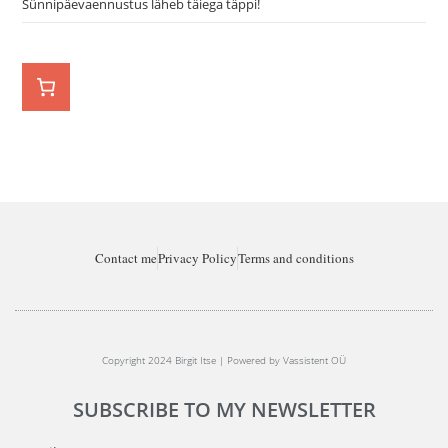
Sünnipäevaennustus läheb täiega täppi!
Contact me
Privacy Policy
Terms and conditions
Copyright 2024 Birgit Itse | Powered by Vassistent OÜ
SUBSCRIBE TO MY NEWSLETTER