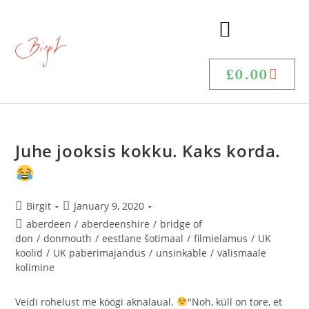
£
0.00
Juhe jooksis kokku. Kaks korda.
Birgit
January 9, 2020
aberdeen
/
aberdeenshire
/
bridge of
don
/
donmouth
/
eestlane šotimaal
/
filmielamus
/
UK
koolid
/
UK paberimajandus
/
unsinkable
/
välismaale
kolimine
Veidi rohelust me köögi aknalaual.
"Noh, küll on tore, et