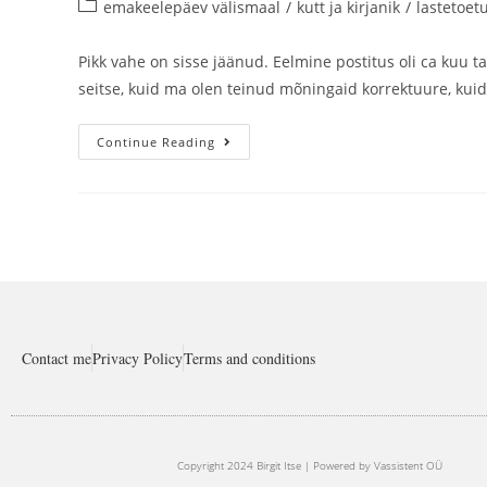
emakeelepäev välismaal
/
kutt ja kirjanik
/
lastetoet
Pikk vahe on sisse jäänud. Eelmine postitus oli ca kuu t
seitse, kuid ma olen teinud mõningaid korrektuure, kui
Continue Reading
Contact me
Privacy Policy
Terms and conditions
Copyright 2024 Birgit Itse | Powered by Vassistent OÜ