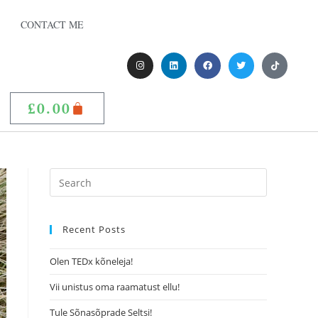
CONTACT ME
£
0.00
Recent Posts
Olen TEDx kõneleja!
Vii unistus oma raamatust ellu!
Tule Sõnasõprade Seltsi!