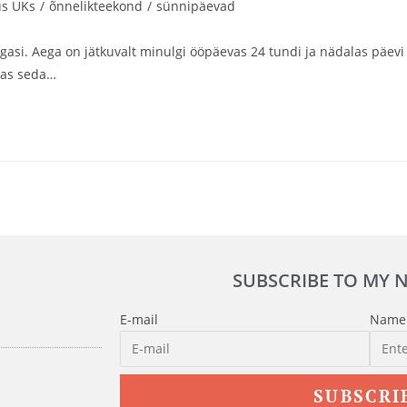
us UKs
/
õnnelikteekond
/
sünnipäevad
agasi. Aega on jätkuvalt minulgi ööpäevas 24 tundi ja nädalas päevi
das seda…
SUBSCRIBE TO MY 
E-mail
Name
SUBSCRI