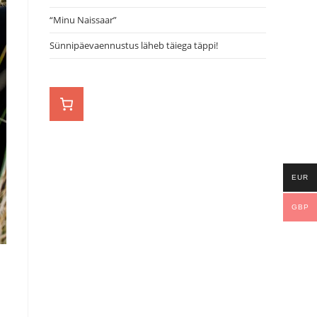
“Minu Naissaar”
Sünnipäevaennustus läheb täiega täppi!
EUR
GBP