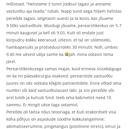
mõistvad. “Helistame 3 tunni jooksul tagasi ja anname
vastuvõtu aja teada,” lubati. Napp tund aega hiljem helistas
pereõde tagasi, selgitasin uuesti ja ta küsis, kas jõuame
9.50ks vastuvõtule. Muidugi jõuame, perearstikeskus on 5-7
minuti kaugusel ja kell oli 9.03. Kutt oli endale just
kiirpudru kokku keeranud, ütlesin, et tal on söömiseks,
hambapesuks ja protseduurideks 30 minutit. Noh, umbes
9.40 me uksest välja saime ka.
Jah, mina ootasin tema
järel.
Perearstikeskusega samas majas, kuid erineva sissekäiguga
on ka nn päevakirurgia osakond. perearstide vastuvõtu
juures on üks ooteala kõigile patsientidele. Enne võtad oma
numbri või käid vastuvõtulauast läbi. Ja siis pereõde või-
arst tuleb ja kutsub Sind. teeb oma kabinetist need 10
sammu. Ei mingit ukse taga ootamist.
Pereõde oli täitsa nõus teooriaga, et Kuti erakordselt visa
köha põhjus on asjaolude soodne kokkulangemine:
aklimatiseerumine, pingelangus (positiivne stress), viirus ja