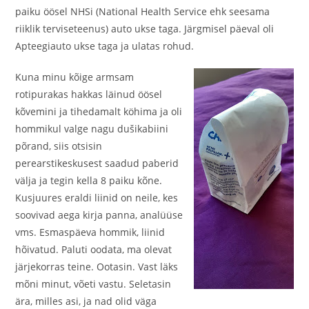
paiku öösel NHSi (National Health Service ehk seesama
riiklik terviseteenus) auto ukse taga. Järgmisel päeval oli
Apteegiauto ukse taga ja ulatas rohud.
Kuna minu kõige armsam
rotipurakas hakkas läinud öösel
kõvemini ja tihedamalt köhima ja oli
hommikul valge nagu dušikabiini
põrand, siis otsisin
perearstikeskusest saadud paberid
välja ja tegin kella 8 paiku kõne.
Kusjuures eraldi liinid on neile, kes
soovivad aega kirja panna, analüüse
vms. Esmaspäeva hommik, liinid
hõivatud. Paluti oodata, ma olevat
järjekorras teine. Ootasin. Vast läks
mõni minut, võeti vastu. Seletasin
ära, milles asi, ja nad olid väga