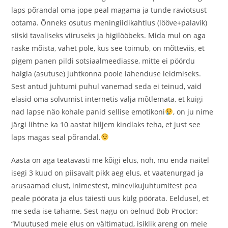
laps põrandal oma jope peal magama ja tunde raviotsust
ootama. Õnneks osutus meningiidikahtlus (lööve+palavik)
siiski tavaliseks viiruseks ja higilööbeks. Mida mul on aga
raske mõista, vahet pole, kus see toimub, on mõtteviis, et
pigem panen pildi sotsiaalmeediasse, mitte ei pöördu
haigla (asutuse) juhtkonna poole lahenduse leidmiseks.
Sest antud juhtumi puhul vanemad seda ei teinud, vaid
elasid oma solvumist internetis välja mõtlemata, et kuigi
nad lapse näo kohale panid sellise emotikoni
, on ju nime
järgi lihtne ka 10 aastat hiljem kindlaks teha, et just see
laps magas seal põrandal.
Aasta on aga teatavasti me kõigi elus, noh, mu enda näitel
isegi 3 kuud on piisavalt pikk aeg elus, et vaatenurgad ja
arusaamad elust, inimestest, minevikujuhtumitest pea
peale pöörata ja elus täiesti uus külg pöörata. Eeldusel, et
me seda ise tahame. Sest nagu on öelnud Bob Proctor:
“Muutused meie elus on vältimatud, isiklik areng on meie