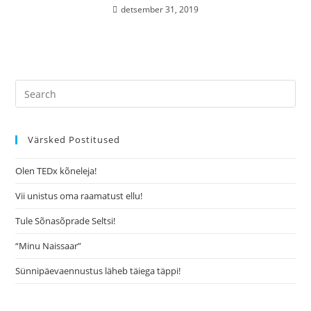
detsember 31, 2019
Värsked Postitused
Olen TEDx kõneleja!
Vii unistus oma raamatust ellu!
Tule Sõnasõprade Seltsi!
“Minu Naissaar”
Sünnipäevaennustus läheb täiega täppi!