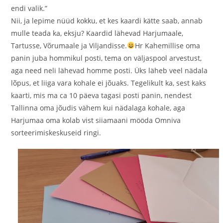
endi valik.”
Nii, ja lepime nüüd kokku, et kes kaardi kätte saab, annab
mulle teada ka, eksju? Kaardid lähevad Harjumaale,
Tartusse, Võrumaale ja Viljandisse.
Hr Kahemillise oma
panin juba hommikul posti, tema on väljaspool arvestust,
aga need neli lähevad homme posti. Üks läheb veel nädala
lõpus, et liiga vara kohale ei jõuaks. Tegelikult ka, sest kaks
kaarti, mis ma ca 10 päeva tagasi posti panin, nendest
Tallinna oma jõudis vähem kui nädalaga kohale, aga
Harjumaa oma kolab vist siiamaani mööda Omniva
sorteerimiskeskuseid ringi.