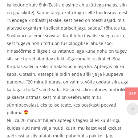
ka kodune kuiv õhk (Eestis elasime ahjuküttega majas, siin
on gaasiküte). Saime täiega kiita kogu selle loodusravi eest.
“Nendega kindlasti jätkake, sest need on tõesti asjad, mis
aitavad organismil sellest päriselt jagu saada,” rõhutas ta.
Soolaauru asemel soovitas Kutil teha tavalise veega auru,
sest tugeva nohu tõttu on füsioloogilise lahuse sool
ninasõõrmeid liigselt kuivatanud, aga kuna nohu on tugev,
siis see turset alandav efekt sügavamale justkui ei jõua.
Kirjutas salvi ja kaks inhalatsiooni asja ka. Apteegis oli ka
saba. Ootasin. Retseptile pidin enda allkirja ja kuupäeva
panema. “20 minuti pärast on valmis, võite oodata siin, aga
ka tagasi tulla,” sain teada. Käisin siis kõrvalpoes ümbrikke
GBP
ja kaarte ostmas, sest mul on veebruaris mitu
sünnipäevalast, eks te ise teate, kes postkasti peavad
piiluma.
Nii, ca 20 minutit hiljem apteegis tagasi olles kuulsingi,
kuidas Kuti nimi välja hüüti, küsiti mu käest veel kodust
aadressi ja siis ulatati mulle paberkotis pakike. Jap,