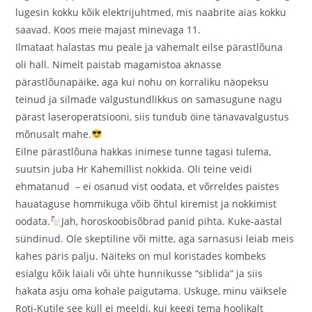
lugesin kokku kõik elektrijuhtmed, mis naabrite aias kokku
saavad. Koos meie majast minevaga 11.
Ilmataat halastas mu peale ja vähemalt eilse pärastlõuna
oli hall. Nimelt paistab magamistoa aknasse
pärastlõunapäike, aga kui nohu on korraliku näopeksu
teinud ja silmade valgustundlikkus on samasugune nagu
pärast laseroperatsiooni, siis tundub öine tänavavalgustus
mõnusalt mahe.
Eilne pärastlõuna hakkas inimese tunne tagasi tulema,
suutsin juba Hr Kahemillist nokkida. Oli teine veidi
ehmatanud – ei osanud vist oodata, et võrreldes paistes
hauataguse hommikuga võib õhtul kiremist ja nokkimist
oodata.
Jah, horoskoobisõbrad panid pihta. Kuke-aastal
sündinud. Ole skeptiline või mitte, aga sarnasusi leiab meis
kahes päris palju. Näiteks on mul koristades kombeks
esialgu kõik laiali või ühte hunnikusse “siblida” ja siis
hakata asju oma kohale paigutama. Uskuge, minu väiksele
Roti-Kutile see küll ei meeldi, kui keegi tema hoolikalt