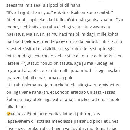
seesama, mis seal ülalpool pildil näha.
“It’s all right, thank you,” ehk siis “Kõik on korras, aitäh,”
ütleb mulle apteeker, kui talle nõutu näoga otsa vaatan. “No
money?” ehk siis kas raha ei olegi vaja. Eitav vastus ja
naeratus. Ma arvan, et mu näoilme oli midagi, mille kohta
nad said öelda, et nende päev on korda läinud. Ehk siis, mu
käest ei küsitud ei visiiditasu ega rohtude eest apteegis
mitte midagi. Peterheadis elav Sille oli mulle öelnud küll, et
lastele kirjutatud rohud on tasuta, aga ju ma kuidagi ei
reganud ära, et see kehtib mulle juba nüüd – isegi siis, kui
ma veel kohalik maksumaksja pole.
Eks rahulolematust ja murekohti ole siingi – et tervishoius
on liiga vähe raha (sh, et London eraldab ühisest kassas
Šotimaa haiglatele liiga vähe raha), järjekorrad eriarstidele
pikad jne.
Näiteks lõi hiljuti meedias laineid juhtum, kus
lapsevanem oli sotsiaalmeediasse paisanud pildi, et ühes
Invernessi erakorralise haigla vastuvõtus pidi tema haige