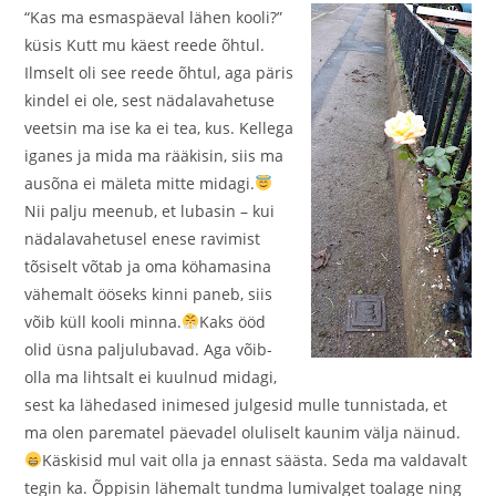
“Kas ma esmaspäeval lähen kooli?”
küsis Kutt mu käest reede õhtul.
Ilmselt oli see reede õhtul, aga päris
kindel ei ole, sest nädalavahetuse
veetsin ma ise ka ei tea, kus. Kellega
iganes ja mida ma rääkisin, siis ma
ausõna ei mäleta mitte midagi.
Nii palju meenub, et lubasin – kui
nädalavahetusel enese ravimist
tõsiselt võtab ja oma köhamasina
vähemalt ööseks kinni paneb, siis
võib küll kooli minna.
Kaks ööd
olid üsna paljulubavad. Aga võib-
olla ma lihtsalt ei kuulnud midagi,
sest ka lähedased inimesed julgesid mulle tunnistada, et
ma olen parematel päevadel oluliselt kaunim välja näinud.
Käskisid mul vait olla ja ennast säästa. Seda ma valdavalt
tegin ka. Õppisin lähemalt tundma lumivalget toalage ning