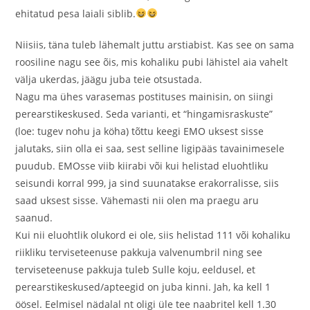
ehitatud pesa laiali siblib.
Niisiis, täna tuleb lähemalt juttu arstiabist. Kas see on sama
roosiline nagu see õis, mis kohaliku pubi lähistel aia vahelt
välja ukerdas, jäägu juba teie otsustada.
Nagu ma ühes varasemas postituses mainisin, on siingi
perearstikeskused. Seda varianti, et “hingamisraskuste”
(loe: tugev nohu ja köha) tõttu keegi EMO uksest sisse
jalutaks, siin olla ei saa, sest selline ligipääs tavainimesele
puudub. EMOsse viib kiirabi või kui helistad eluohtliku
seisundi korral 999, ja sind suunatakse erakorralisse, siis
saad uksest sisse. Vähemasti nii olen ma praegu aru
saanud.
Kui nii eluohtlik olukord ei ole, siis helistad 111 või kohaliku
riikliku terviseteenuse pakkuja valvenumbril ning see
terviseteenuse pakkuja tuleb Sulle koju, eeldusel, et
perearstikeskused/apteegid on juba kinni. Jah, ka kell 1
öösel. Eelmisel nädalal nt oligi üle tee naabritel kell 1.30