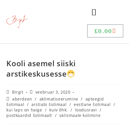
£
0.00
Kooli asemel siiski
arstikeskusesse
Birgit
veebruar 3, 2020
aberdeen
/
aklimatiseerumine
/
apteegid
šotimaal
/
arstiabi šotimaal
/
eestlane šotimaal
/
kui laps on haige
/
kuiv õhk.
/
loodusravi
/
postkaardid šotimaalt
/
välismaale kolimine