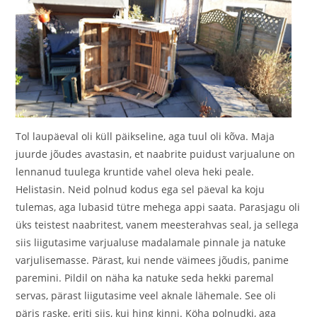
Tol laupäeval oli küll päikseline, aga tuul oli kõva. Maja
juurde jõudes avastasin, et naabrite puidust varjualune on
lennanud tuulega kruntide vahel oleva heki peale.
Helistasin. Neid polnud kodus ega sel päeval ka koju
tulemas, aga lubasid tütre mehega appi saata. Parasjagu oli
üks teistest naabritest, vanem meesterahvas seal, ja sellega
siis liigutasime varjualuse madalamale pinnale ja natuke
varjulisemasse. Pärast, kui nende väimees jõudis, panime
paremini. Pildil on näha ka natuke seda hekki paremal
servas, pärast liigutasime veel aknale lähemale. See oli
päris raske, eriti siis, kui hing kinni. Köha polnudki, aga