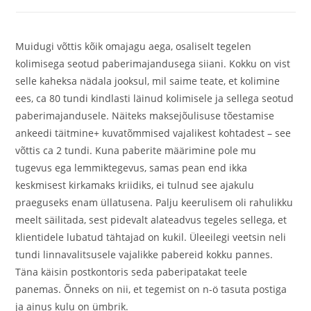
Muidugi võttis kõik omajagu aega, osaliselt tegelen
kolimisega seotud paberimajandusega siiani. Kokku on vist
selle kaheksa nädala jooksul, mil saime teate, et kolimine
ees, ca 80 tundi kindlasti läinud kolimisele ja sellega seotud
paberimajandusele. Näiteks maksejõulisuse tõestamise
ankeedi täitmine+ kuvatõmmised vajalikest kohtadest – see
võttis ca 2 tundi. Kuna paberite määrimine pole mu
tugevus ega lemmiktegevus, samas pean end ikka
keskmisest kirkamaks kriidiks, ei tulnud see ajakulu
praeguseks enam üllatusena. Palju keerulisem oli rahulikku
meelt säilitada, sest pidevalt alateadvus tegeles sellega, et
klientidele lubatud tähtajad on kukil. Üleeilegi veetsin neli
tundi linnavalitsusele vajalikke pabereid kokku pannes.
Täna käisin postkontoris seda paberipatakat teele
panemas. Õnneks on nii, et tegemist on n-ö tasuta postiga
ja ainus kulu on ümbrik.