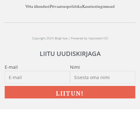
Võta ühendust
Privaatsuspoliitika
Kasutustingimused
Copyright 2024 Birgit Itse | Powered by Vassistent OÜ
LIITU UUDISKIRJAGA
E-mail
Nimi
LIITUN!