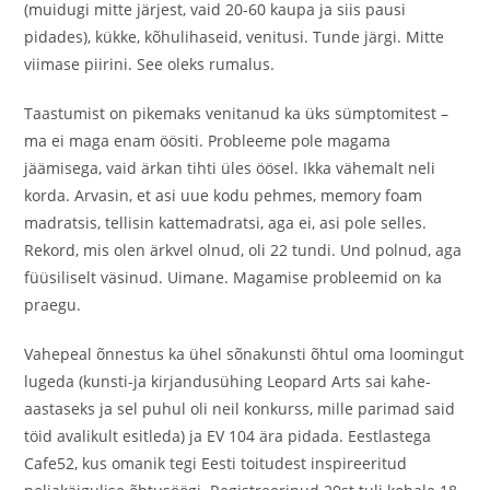
(muidugi mitte järjest, vaid 20-60 kaupa ja siis pausi
pidades), kükke, kõhulihaseid, venitusi. Tunde järgi. Mitte
viimase piirini. See oleks rumalus.
Taastumist on pikemaks venitanud ka üks sümptomitest –
ma ei maga enam öösiti. Probleeme pole magama
jäämisega, vaid ärkan tihti üles öösel. Ikka vähemalt neli
korda. Arvasin, et asi uue kodu pehmes, memory foam
madratsis, tellisin kattemadratsi, aga ei, asi pole selles.
Rekord, mis olen ärkvel olnud, oli 22 tundi. Und polnud, aga
füüsiliselt väsinud. Uimane. Magamise probleemid on ka
praegu.
Vahepeal õnnestus ka ühel sõnakunsti õhtul oma loomingut
lugeda (kunsti-ja kirjandusühing Leopard Arts sai kahe-
aastaseks ja sel puhul oli neil konkurss, mille parimad said
töid avalikult esitleda) ja EV 104 ära pidada. Eestlastega
Cafe52, kus omanik tegi Eesti toitudest inspireeritud