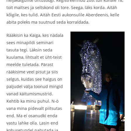
neljakäigulise õhtusöögi. Registreerinud 20st tuli kohale 18,
toit maitses ja seltskond oli tore. Seega, läks korda. Aitäh
kõigile, kes tulid. Aitäh Eesti aukonsulile Aberdeenis, kelle
abita poleks ma suutnud seda korraldada.
Rääkisin ka Kaiga, kes nädala
sees minapildi seminari
tasuta tegi. Läksin seda
kuulama, lihtsalt et üht-teist
meelde tuletada. Pärast
rääkisime veel pisut ja siis
selgus, kuidas see haigus on
paljudel välja toonud mingid
vanad käitumismustrid.
Kehtib ka minu puhul. N-ö
vana mina pidevalt piitsutas
end. Ma ei osanudki enda
vastu lahke olla. Lasin end
kohusetundel nahutada ja