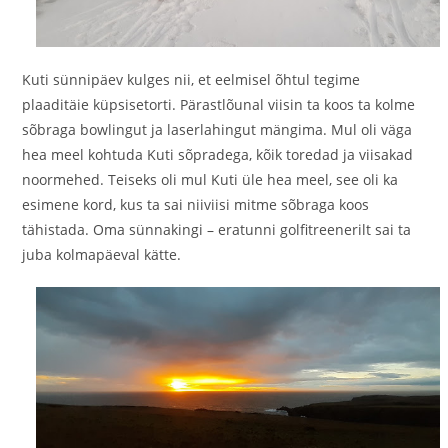
Kuti sünnipäev kulges nii, et eelmisel õhtul tegime
plaaditäie küpsisetorti. Pärastlõunal viisin ta koos ta kolme
sõbraga bowlingut ja laserlahingut mängima. Mul oli väga
hea meel kohtuda Kuti sõpradega, kõik toredad ja viisakad
noormehed. Teiseks oli mul Kuti üle hea meel, see oli ka
esimene kord, kus ta sai niiviisi mitme sõbraga koos
tähistada. Oma sünnakingi – eratunni golfitreenerilt sai ta
juba kolmapäeval kätte.