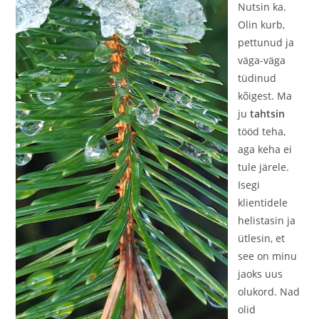
Nutsin ka.
Olin kurb,
pettunud ja
väga-väga
tüdinud
kõigest. Ma
ju
tahtsin
tööd teha,
aga keha ei
tule järele.
Isegi
klientidele
helistasin ja
ütlesin, et
see on minu
jaoks uus
olukord. Nad
olid