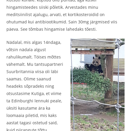
hingamisteedes siiski põletik. Arvestades minu
meditsiinilist ajalugu, arvati, et kortikosteroidid on
ohutumad kui antibiootikumid. Sain 30mg järgmised viis
päeva. See tõmbas hingamise lahedaks tõesti.
Nädalal, mis algas 14ndaga,
võtsin nädala algust
rahulikumalt. Töises mõttes
vähemalt. Mu tantsupartneri
Suurbritannia viisa oli läbi
saamas. Olime saanud
headeks sõpradeks ning
otsustasime Kutiga, et viime
ta Edinburghi lennuki peale,
üksiti kasutame ära ka
loomaaia piletid, mis kaks
aastat tagasi ostetud said,
kuid piirangute tõttu