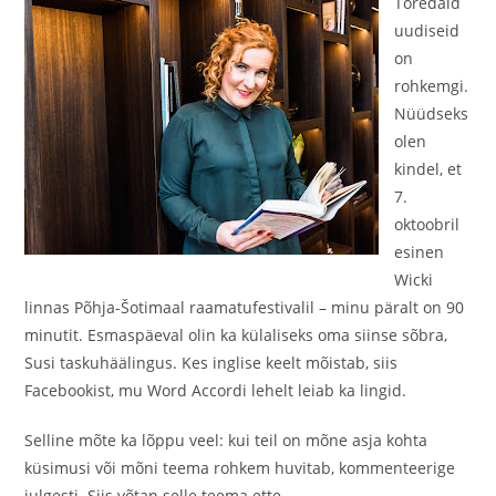
Toredaid
uudiseid
on
rohkemgi.
Nüüdseks
olen
kindel, et
7.
oktoobril
esinen
Wicki
linnas Põhja-Šotimaal raamatufestivalil – minu päralt on 90
minutit. Esmaspäeval olin ka külaliseks oma siinse sõbra,
Susi taskuhäälingus. Kes inglise keelt mõistab, siis
Facebookist, mu Word Accordi lehelt leiab ka lingid.
Selline mõte ka lõppu veel: kui teil on mõne asja kohta
küsimusi või mõni teema rohkem huvitab, kommenteerige
julgesti. Siis võtan selle teema ette.