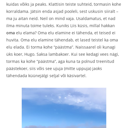
kuidas võiks ja peaks. Klattisin teiste suhteid, tormasin kohe
korraldama. Jätsin enda asjad pooleli, sest uskusin siiralt –
ma ju aitan neid. Neil on mind vaja. Usaldamatus, et nad
ilma minuta toime tuleks. Kuniks Liis küsis, millal hakkan
oma
elu elama? Oma elu elamine ei tähenda, et teised ei
huvita. Oma elu elamine tähendab, et lased teistel ka oma
elu elada. Ei torma kohe “päästma”. Naissaarel oli kunagi
üks koer, Hugo. Saksa lambakoer. Kui see kedagi vees nägi,
tormas ka kohe “päästma”, aga kuna ta polnud treenitud
päästekoer, siis võis see ujuja (mitte uppuja) jaoks
tähendada küünejälgi seljal või käsivartel.