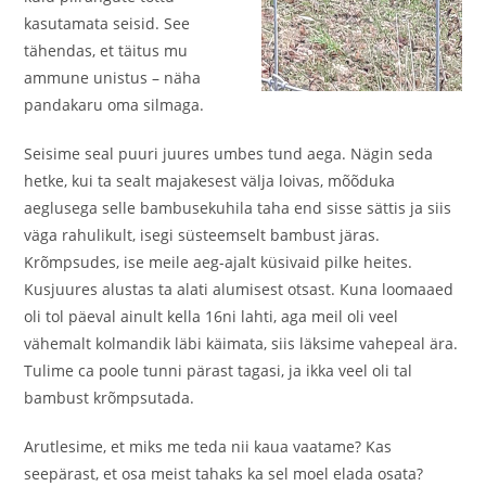
kasutamata seisid. See
tähendas, et täitus mu
ammune unistus – näha
pandakaru oma silmaga.
Seisime seal puuri juures umbes tund aega. Nägin seda
hetke, kui ta sealt majakesest välja loivas, mõõduka
aeglusega selle bambusekuhila taha end sisse sättis ja siis
väga rahulikult, isegi süsteemselt bambust järas.
Krõmpsudes, ise meile aeg-ajalt küsivaid pilke heites.
Kusjuures alustas ta alati alumisest otsast. Kuna loomaaed
oli tol päeval ainult kella 16ni lahti, aga meil oli veel
vähemalt kolmandik läbi käimata, siis läksime vahepeal ära.
Tulime ca poole tunni pärast tagasi, ja ikka veel oli tal
bambust krõmpsutada.
Arutlesime, et miks me teda nii kaua vaatame? Kas
seepärast, et osa meist tahaks ka sel moel elada osata?