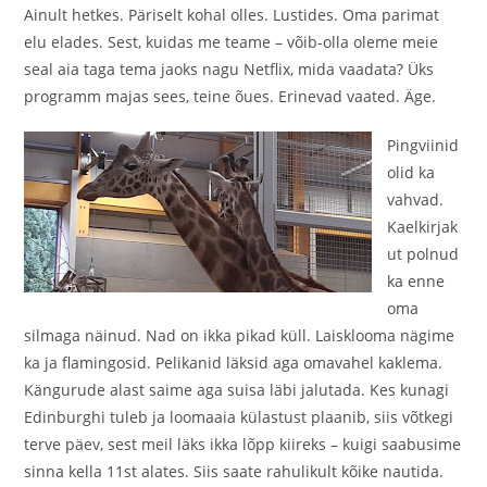
Ainult hetkes. Päriselt kohal olles. Lustides. Oma parimat
elu elades. Sest, kuidas me teame – võib-olla oleme meie
seal aia taga tema jaoks nagu Netflix, mida vaadata? Üks
programm majas sees, teine õues. Erinevad vaated. Äge.
Pingviinid
olid ka
vahvad.
Kaelkirjak
ut polnud
ka enne
oma
silmaga näinud. Nad on ikka pikad küll. Laisklooma nägime
ka ja flamingosid. Pelikanid läksid aga omavahel kaklema.
Kängurude alast saime aga suisa läbi jalutada. Kes kunagi
Edinburghi tuleb ja loomaaia külastust plaanib, siis võtkegi
terve päev, sest meil läks ikka lõpp kiireks – kuigi saabusime
sinna kella 11st alates. Siis saate rahulikult kõike nautida.