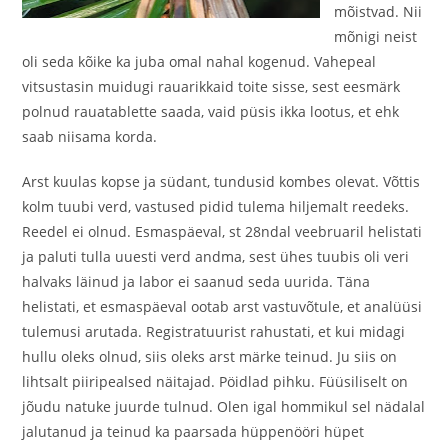
mõistvad. Nii
mõnigi neist
oli seda kõike ka juba omal nahal kogenud. Vahepeal
vitsustasin muidugi rauarikkaid toite sisse, sest eesmärk
polnud rauatablette saada, vaid püsis ikka lootus, et ehk
saab niisama korda.
Arst kuulas kopse ja südant, tundusid kombes olevat. Võttis
kolm tuubi verd, vastused pidid tulema hiljemalt reedeks.
Reedel ei olnud. Esmaspäeval, st 28ndal veebruaril helistati
ja paluti tulla uuesti verd andma, sest ühes tuubis oli veri
halvaks läinud ja labor ei saanud seda uurida. Täna
helistati, et esmaspäeval ootab arst vastuvõtule, et analüüsi
tulemusi arutada. Registratuurist rahustati, et kui midagi
hullu oleks olnud, siis oleks arst märke teinud. Ju siis on
lihtsalt piiripealsed näitajad. Pöidlad pihku. Füüsiliselt on
jõudu natuke juurde tulnud. Olen igal hommikul sel nädalal
jalutanud ja teinud ka paarsada hüppenööri hüpet