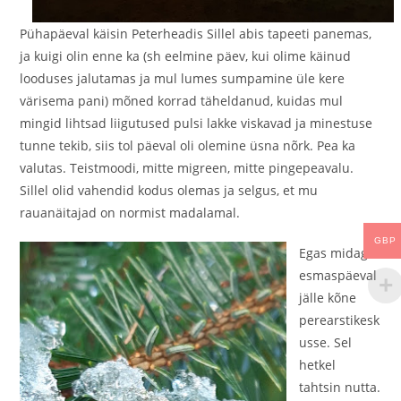
Pühapäeval käisin Peterheadis Sillel abis tapeeti panemas,
ja kuigi olin enne ka (sh eelmine päev, kui olime käinud
looduses jalutamas ja mul lumes sumpamine üle kere
värisema pani) mõned korrad täheldanud, kuidas mul
mingid lihtsad liigutused pulsi lakke viskavad ja minestuse
tunne tekib, siis tol päeval oli olemine üsna nõrk. Pea ka
valutas. Teistmoodi, mitte migreen, mitte pingepeavalu.
Sillel olid vahendid kodus olemas ja selgus, et mu
rauanäitajad on normist madalamal.
GBP
Egas midagi,
esmaspäeval
jälle kõne
perearstikesk
usse. Sel
hetkel
tahtsin nutta.