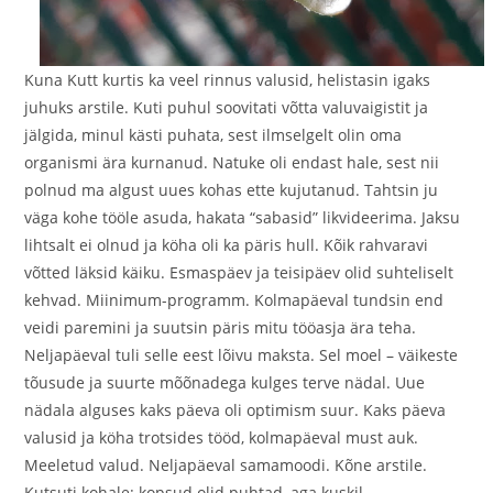
Kuna Kutt kurtis ka veel rinnus valusid, helistasin igaks
juhuks arstile. Kuti puhul soovitati võtta valuvaigistit ja
jälgida, minul kästi puhata, sest ilmselgelt olin oma
organismi ära kurnanud. Natuke oli endast hale, sest nii
polnud ma algust uues kohas ette kujutanud. Tahtsin ju
väga kohe tööle asuda, hakata “sabasid” likvideerima. Jaksu
lihtsalt ei olnud ja köha oli ka päris hull. Kõik rahvaravi
võtted läksid käiku. Esmaspäev ja teisipäev olid suhteliselt
kehvad. Miinimum-programm. Kolmapäeval tundsin end
veidi paremini ja suutsin päris mitu tööasja ära teha.
Neljapäeval tuli selle eest lõivu maksta. Sel moel – väikeste
tõusude ja suurte mõõnadega kulges terve nädal. Uue
nädala alguses kaks päeva oli optimism suur. Kaks päeva
valusid ja köha trotsides tööd, kolmapäeval must auk.
Meeletud valud. Neljapäeval samamoodi. Kõne arstile.
Kutsuti kohale: kopsud olid puhtad, aga kuskil