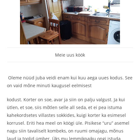
Meie uus köök
Oleme nüüd juba veidi enam kui kuu aega uues kodus. See
on vaid mõne minuti kaugusel eelmisest
kodust. Korter on soe, avar ja siin on palju valgust. Ja kui
ütlen, et soe, siis mõtlen selle all seda, et ei pea istuma
kahekordsetes villastes sokkides, kuigi korter ka esimesel
korrusel. Eriti hea meel on köögi üle. Pisikese “uru” asemel
nagu siin tavaliselt kombeks, on ruumi omajagu, mõnus
laud ja toolid ümber. Üks mu lemmikpaiku ongi istuda