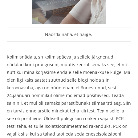
Näostki näha, et haige.
Kolimisnädala, sh kolimispäeva ja sellele järgnenud
nädalad kuni praeguseni, muutis keerulisemaks see, et nii
Kutt kui mina korjasime endale selle moenakkuse külge. Ma
olen ligi kaks aastat suutnud selle blogi hoida siin
koroonavaba, aga no nüüd enam ei õnnestunud, sest
24.jaanuari hommikul olime mõlemad positiivsed. Teada
sain nii, et mul oli samaks pärastlõunaks silmaarsti aeg. Siin
on tarvis enne arstile minekut teha kiirtest. Tegin selle ja
see oli positiivne. Üldiselt polegi siin rohkem vaja sh PCR
testi teha, et sulle isolatsioonimeetmed rakenduks. PCR on
vajalik siis, kui sa tahad taotleda seda eneseisolatsiooni