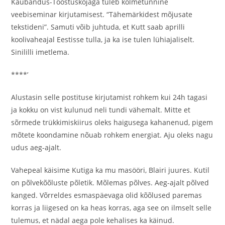
Kaubandus-Tööstuskojaga tuleb kolmetunnine
veebiseminar kirjutamisest. “Tähemärkidest mõjusate
tekstideni”. Samuti võib juhtuda, et Kutt saab aprilli
koolivaheajal Eestisse tulla, ja ka ise tulen lühiajaliselt.
Sinililli imetlema.
****’
Alustasin selle postituse kirjutamist rohkem kui 24h tagasi
ja kokku on vist kulunud neli tundi vähemalt. Mitte et
sõrmede trükkimiskiirus oleks haigusega kahanenud, pigem
mõtete koondamine nõuab rohkem energiat. Aju oleks nagu
udus aeg-ajalt.
Vahepeal käisime Kutiga ka mu masööri, Blairi juures. Kutil
on põlvekõõluste põletik. Mõlemas põlves. Aeg-ajalt põlved
kanged. Võrreldes esmaspäevaga olid kõõlused paremas
korras ja liigesed on ka heas korras, aga see on ilmselt selle
tulemus, et nädal aega pole kehalises ka käinud.