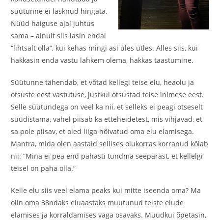
süütunne ei lasknud hingata.
Nüüd haiguse ajal juhtus
sama – ainult siis lasin endal
“lihtsalt olla”, kui kehas mingi asi üles ütles. Alles siis, kui
hakkasin enda vastu lahkem olema, hakkas taastumine.
Süütunne tähendab, et võtad kellegi teise elu, heaolu ja
otsuste eest vastutuse, justkui otsustad teise inimese eest.
Selle süütundega on veel ka nii, et selleks ei peagi otseselt
süüdistama, vahel piisab ka etteheidetest, mis vihjavad, et
sa pole piisav, et oled liiga hõivatud oma elu elamisega.
Mantra, mida olen aastaid sellises olukorras korranud kõlab
nii: “Mina ei pea end pahasti tundma seepärast, et kellelgi
teisel on paha olla.”
Kelle elu siis veel elama peaks kui mitte iseenda oma? Ma
olin oma 38ndaks eluaastaks muutunud teiste elude
elamises ja korraldamises väga osavaks. Muudkui õpetasin,