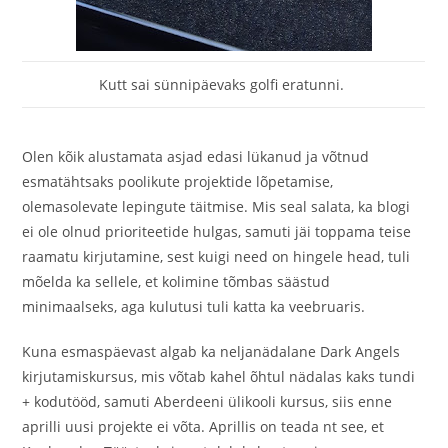
Kutt sai sünnipäevaks golfi eratunni.
Olen kõik alustamata asjad edasi lükanud ja võtnud
esmatähtsaks poolikute projektide lõpetamise,
olemasolevate lepingute täitmise. Mis seal salata, ka blogi
ei ole olnud prioriteetide hulgas, samuti jäi toppama teise
raamatu kirjutamine, sest kuigi need on hingele head, tuli
mõelda ka sellele, et kolimine tõmbas säästud
minimaalseks, aga kulutusi tuli katta ka veebruaris.
Kuna esmaspäevast algab ka neljanädalane Dark Angels
kirjutamiskursus, mis võtab kahel õhtul nädalas kaks tundi
+ kodutööd, samuti Aberdeeni ülikooli kursus, siis enne
aprilli uusi projekte ei võta. Aprillis on teada nt see, et