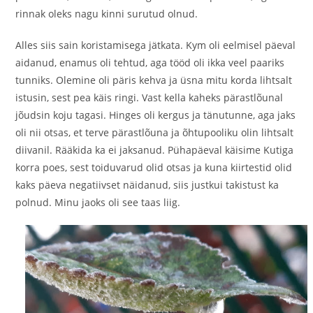
rinnak oleks nagu kinni surutud olnud.
Alles siis sain koristamisega jätkata. Kym oli eelmisel päeval
aidanud, enamus oli tehtud, aga tööd oli ikka veel paariks
tunniks. Olemine oli päris kehva ja üsna mitu korda lihtsalt
istusin, sest pea käis ringi. Vast kella kaheks pärastlõunal
jõudsin koju tagasi. Hinges oli kergus ja tänutunne, aga jaks
oli nii otsas, et terve pärastlõuna ja õhtupooliku olin lihtsalt
diivanil. Rääkida ka ei jaksanud. Pühapäeval käisime Kutiga
korra poes, sest toiduvarud olid otsas ja kuna kiirtestid olid
kaks päeva negatiivset näidanud, siis justkui takistust ka
polnud. Minu jaoks oli see taas liig.