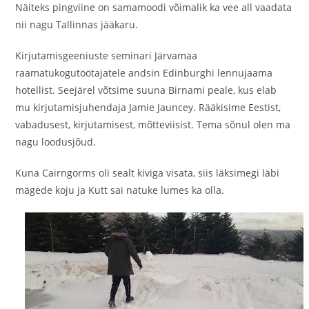
Näiteks pingviine on samamoodi võimalik ka vee all vaadata
nii nagu Tallinnas jääkaru.
Kirjutamisgeeniuste seminari Järvamaa
raamatukogutöötajatele andsin Edinburghi lennujaama
hotellist. Seejärel võtsime suuna Birnami peale, kus elab
mu kirjutamisjuhendaja Jamie Jauncey. Rääkisime Eestist,
vabadusest, kirjutamisest, mõtteviisist. Tema sõnul olen ma
nagu loodusjõud.
Kuna Cairngorms oli sealt kiviga visata, siis läksimegi läbi
mägede koju ja Kutt sai natuke lumes ka olla.