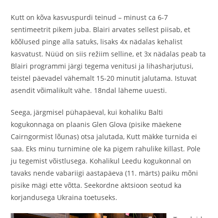
Kutt on kõva kasvuspurdi teinud – minust ca 6-7
sentimeetrit pikem juba. Blairi arvates sellest piisab, et
kõõlused pinge alla satuks, lisaks 4x nädalas kehalist
kasvatust. Nüüd on siis režiim selline, et 3x nädalas peab ta
Blairi programmi järgi tegema venitusi ja lihasharjutusi,
teistel päevadel vähemalt 15-20 minutit jalutama. Istuvat
asendit võimalikult vähe. 18ndal läheme uuesti.
Seega, järgmisel pühapäeval, kui kohaliku Balti
kogukonnaga on plaanis Glen Glova (pisike mäekene
Cairngormist lõunas) otsa jalutada, Kutt mäkke turnida ei
saa. Eks minu turnimine ole ka pigem rahulike killast. Pole
ju tegemist võistlusega. Kohalikul Leedu kogukonnal on
tavaks nende vabariigi aastapäeva (11. märts) paiku mõni
pisike mägi ette võtta. Seekordne aktsioon seotud ka
korjandusega Ukraina toetuseks.