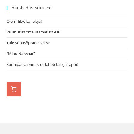
Värsked Postitused
Olen TEDx kõneleja!
Vii unistus oma raamatust ellu!
Tule Sõnasõprade Seltsi!
“Minu Naissaar”
Sünnipäevaennustus läheb täiega täppi!