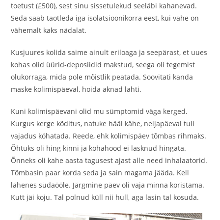
toetust (£500), sest sinu sissetulekud seeläbi kahanevad.
Seda saab taotleda iga isolatsioonikorra eest, kui vahe on
vähemalt kaks nädalat.
Kusjuures kolida saime ainult eriloaga ja seepärast, et uues
kohas olid üürid-deposiidid makstud, seega oli tegemist
olukorraga, mida pole mõistlik peatada. Soovitati kanda
maske kolimispäeval, hoida aknad lahti.
Kuni kolimispäevani olid mu sümptomid väga kerged.
Kurgus kerge kõditus, natuke hääl kähe, neljapäeval tuli
vajadus köhatada. Reede, ehk kolimispäev tõmbas rihmaks.
Õhtuks oli hing kinni ja köhahood ei lasknud hingata.
Õnneks oli kahe aasta tagusest ajast alle need inhalaatorid.
Tõmbasin paar korda seda ja sain magama jääda. Kell
lähenes südaööle. Järgmine päev oli vaja minna koristama.
Kutt jäi koju. Tal polnud küll nii hull, aga lasin tal kosuda.