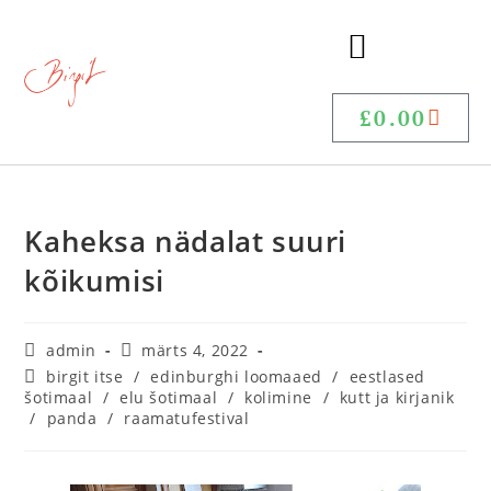
£
0.00
Kaheksa nädalat suuri
kõikumisi
admin
märts 4, 2022
birgit itse
/
edinburghi loomaaed
/
eestlased
šotimaal
/
elu šotimaal
/
kolimine
/
kutt ja kirjanik
/
panda
/
raamatufestival