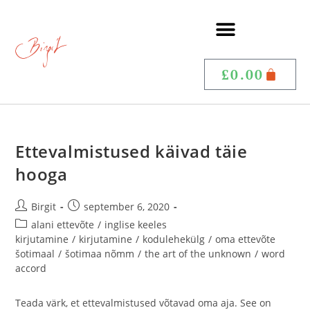
£
0.00
Ettevalmistused käivad täie
hooga
Birgit
september 6, 2020
alani ettevõte
/
inglise keeles
kirjutamine
/
kirjutamine
/
kodulehekülg
/
oma ettevõte
šotimaal
/
šotimaa nõmm
/
the art of the unknown
/
word
accord
Teada värk, et ettevalmistused võtavad oma aja. See on