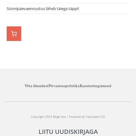
Sünnipäevaennustus läheb täiega täppi!
Võta ühendust
Privaatsuspoliitika
Kasutustingimused
Copyright 2024 Birgit Itse | Powered by Vassistent OÜ
LIITU UUDISKIRJAGA