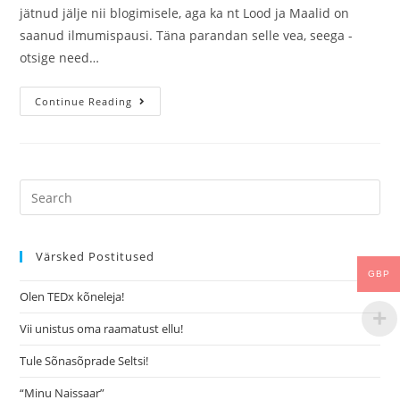
jätnud jälje nii blogimisele, aga ka nt Lood ja Maalid on
saanud ilmumispausi. Täna parandan selle vea, seega -
otsige need…
Continue Reading
Värsked Postitused
GBP
Olen TEDx kõneleja!
Vii unistus oma raamatust ellu!
Tule Sõnasõprade Seltsi!
“Minu Naissaar”