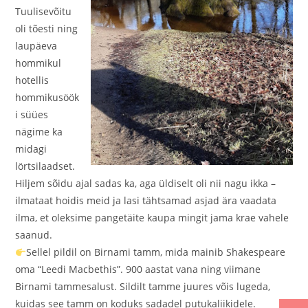
Tuulisevõitu
oli tõesti ning
laupäeva
hommikul
hotellis
hommikusöök
i süües
nägime ka
midagi
lörtsilaadset.
Hiljem sõidu ajal sadas ka, aga üldiselt oli nii nagu ikka –
ilmataat hoidis meid ja lasi tähtsamad asjad ära vaadata
ilma, et oleksime pangetäite kaupa mingit jama krae vahele
saanud.
Sellel pildil on Birnami tamm, mida mainib Shakespeare
oma “Leedi Macbethis”. 900 aastat vana ning viimane
Birnami tammesalust. Sildilt tamme juures võis lugeda,
kuidas see tamm on koduks sadadel putukaliikidele.