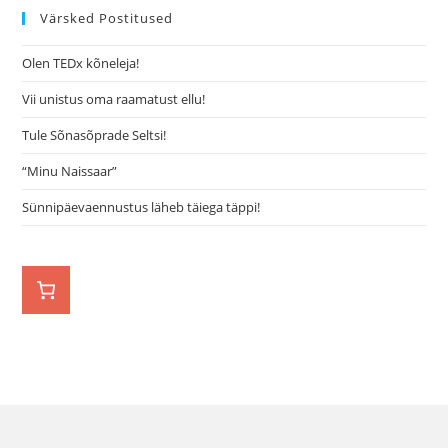
Värsked Postitused
Olen TEDx kõneleja!
Vii unistus oma raamatust ellu!
Tule Sõnasõprade Seltsi!
“Minu Naissaar”
Sünnipäevaennustus läheb täiega täppi!