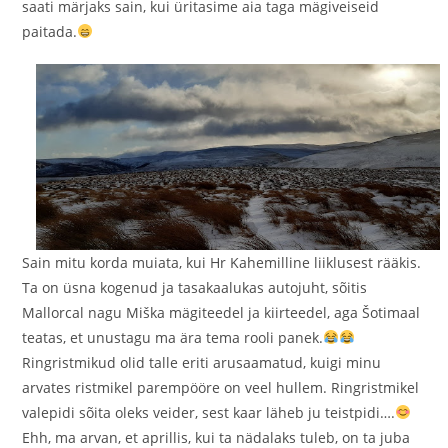
saati märjaks sain, kui üritasime aia taga mägiveiseid
paitada.
Sain mitu korda muiata, kui Hr Kahemilline liiklusest rääkis.
Ta on üsna kogenud ja tasakaalukas autojuht, sõitis
Mallorcal nagu Miška mägiteedel ja kiirteedel, aga Šotimaal
teatas, et unustagu ma ära tema rooli panek.
Ringristmikud olid talle eriti arusaamatud, kuigi minu
arvates ristmikel parempööre on veel hullem. Ringristmikel
valepidi sõita oleks veider, sest kaar läheb ju teistpidi….
Ehh, ma arvan, et aprillis, kui ta nädalaks tuleb, on ta juba