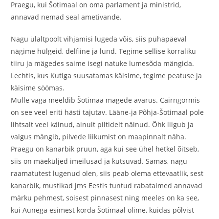
Praegu, kui Šotimaal on oma parlament ja ministrid,
annavad nemad seal ametivande.
Nagu ülaltpoolt vihjamisi lugeda võis, siis pühapäeval
nägime hülgeid, delfiine ja lund. Tegime sellise korraliku
tiiru ja mägedes saime isegi natuke lumesõda mängida.
Lechtis, kus Kutiga suusatamas käisime, tegime peatuse ja
käisime söömas.
Mulle väga meeldib Šotimaa mägede avarus. Cairngormis
on see veel eriti hästi tajutav. Lääne-ja Põhja-Šotimaal pole
lihtsalt veel käinud, ainult piltidelt näinud. Õhk liigub ja
valgus mängib, pilvede liikumist on maapinnalt näha.
Praegu on kanarbik pruun, aga kui see ühel hetkel õitseb,
siis on mäeküljed imeilusad ja kutsuvad. Samas, nagu
raamatutest lugenud olen, siis peab olema ettevaatlik, sest
kanarbik, mustikad jms Eestis tuntud rabataimed annavad
märku pehmest, soisest pinnasest ning meeles on ka see,
kui Aunega esimest korda Šotimaal olime, kuidas põlvist