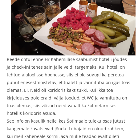
Reede õhtul enne Hr Kahemillise saabumist hotelli jõudes
ja check-ini tehes sain jälle veidi targemaks. Kui hotell on
tehtud ajaloolisse hoonesse, siis ei ole sugugi ka peretoa
puhul enesestmõistetav, et tualett ja vannituba on igas toas
olemas. Ei. Neid oli koridoris kaks tükki. Kui ikka toa
kirjelduses pole eraldi välja toodud, et WC ja vannituba on
toas olemas, siis võivad need vabalt ka kolmetärnises
hotellis koridoris asuda.
See info on kasulik neile, kes Šotimaale tuleku osas jutust
kaugemale kavatsevad jõuda. Lubajaid on olnud rohkem,
kui meil kahepeale sõrmi, aga mulle teadaolevalt pileti