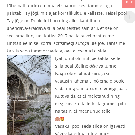
GBP
Lähemalt uurima minna ei saanud, sest tamme taga
paistab Tay jõgi, mis ajas korralikult üle kallaste. Teisel pool
Tay jõge on Dunkeldi linn ning alles kaht linna
ühendava/eraldava silla peal seistes sain aru, et see on
seesama linn, kus Kutiga 2017 aasta suvel peatusime.
Lihtsalt eelmisel korral sõitsimegi autoga üle jõe. Tahtsime
ka siis seda tamme vaadata, aga ei osanud otsida.
Igal juhul oli mul jõe kaldal selle
silla peal tõeline
déja vu
tunne.
Nagu oleks olnud siin. Ja siis
vaatasin lähemalt mõlemale poole
silda ning sain aru, et olemegi ju…..
Kutt väitis, et ei mäletanud ning
isegi siis, kui talle Instagramist pilti
näitasin, ei meenunud talle.
Vasakul pool seda silda on igavesti
vägev katedraal ning puuks