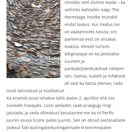
reisides veel oluline teada – ka
sellistes kohtades nagu The
Hermitage, hoidke mündid
endal taskus. Kui loodus ise
on vaatamiseks tasuta, siis
parkimise eest on viisakas
maksta. Ilmselt turismi
kõrghooajal on ka järelvalve
suurem ja
parklad/piknikukohad rohkem
täis. Samas, tualett ja infokiosk
oli seal ka täitsa olemas, rada
ilusti tähistatud ja hooldatud.
Ka enamik losse tehakse lahti alates 2. aprillist ehk siis
suviseks hooajaks. Lossi aedades saab praegugi ringi
jalutada, ja seda võimalust kasutasime me ka nt Perthi
juures asuva Scone palee juures. See on olnud aastasadade
jooksul Šoti kuningate/kuningannade kroonimispalee.