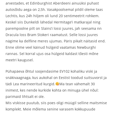
arvestades, et Edinburghist Aberdeeni ainuüksi puhast
autosõidu aega on 2,5h. Vasakpoolsemal pildil oleme taas
Lechtis, kus 24h hiljem oli lund 20 sentimeetrit rohkem.
Keskel siis Dunkeldi lähedal Hermitage’i matkarajal ning
parempoolne pilt on Slains’i lossi juures, jah seesama nn
Dracula loss Bram Stokeri raamatust. Selle lossi juures
nägime ka delfiine meres ujumas. Päris pikalt näitasid end.
Enne olime veel käinud hülgeid vaatamas Newburghi
rannas. Sel korral ujus osa hülgeid kaldast tõesti mõne
meetri kaugusel.
Pühapäeva õhtul soojendasime EV102 kohaliku viski ja
snäkivaagnaga, kus aukohal on Eestist toodud suitsuvorst ja
tädi Lea marineeritud kurgid.
Ma tean vähemalt 30
inimest, kes nende kurkide kohta on minuga ühel nõul:
parimaid lihtsalt ei ole.
Mis viskisse puutub, siis poes oligi müügil selline maitsmise
komplekt. Meie mõlema senine varasem kokkupuude