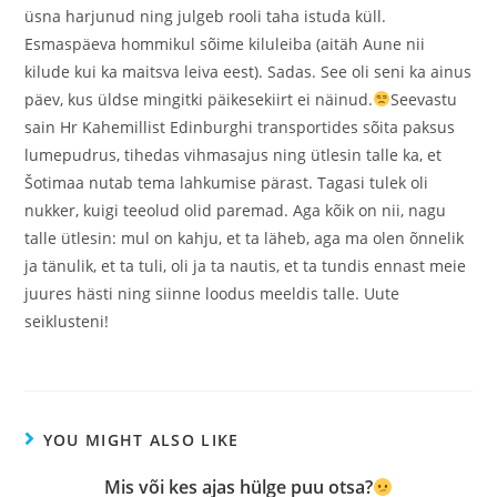
üsna harjunud ning julgeb rooli taha istuda küll.
Esmaspäeva hommikul sõime kiluleiba (aitäh Aune nii
kilude kui ka maitsva leiva eest). Sadas. See oli seni ka ainus
päev, kus üldse mingitki päikesekiirt ei näinud.
Seevastu
sain Hr Kahemillist Edinburghi transportides sõita paksus
lumepudrus, tihedas vihmasajus ning ütlesin talle ka, et
Šotimaa nutab tema lahkumise pärast. Tagasi tulek oli
nukker, kuigi teeolud olid paremad. Aga kõik on nii, nagu
talle ütlesin: mul on kahju, et ta läheb, aga ma olen õnnelik
ja tänulik, et ta tuli, oli ja ta nautis, et ta tundis ennast meie
juures hästi ning siinne loodus meeldis talle. Uute
seiklusteni!
YOU MIGHT ALSO LIKE
Mis või kes ajas hülge puu otsa?