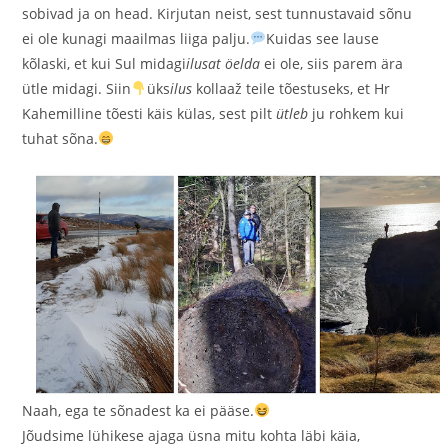
sobivad ja on head. Kirjutan neist, sest tunnustavaid sõnu
ei ole kunagi maailmas liiga palju.
Kuidas see lause
kõlaski, et kui Sul midagi
ilusat öelda
ei ole, siis parem ära
ütle midagi. Siin
üks
ilus
kollaaž teile tõestuseks, et Hr
Kahemilline tõesti käis külas, sest pilt
ütleb
ju rohkem kui
tuhat sõna.
Naah, ega te sõnadest ka ei pääse.
Jõudsime lühikese ajaga üsna mitu kohta läbi käia,