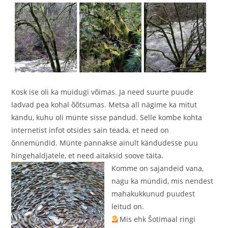
Kosk ise oli ka muidugi võimas. Ja need suurte puude
ladvad pea kohal õõtsumas. Metsa all nägime ka mitut
kändu, kuhu oli münte sisse pandud. Selle kombe kohta
internetist infot otsides sain teada, et need on
õnnemündid. Münte pannakse ainult kändudesse puu
hingehaldjatele, et need aitaksid soove täita.
Komme on sajandeid vana,
nagu ka mündid, mis nendest
mahakukkunud puudest
leitud on.
Mis ehk Šotimaal ringi