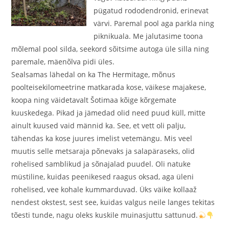
pügatud rododendronid, erinevat
värvi. Paremal pool aga parkla ning
piknikuala. Me jalutasime toona
mõlemal pool silda, seekord sõitsime autoga üle silla ning
paremale, mäenõlva pidi üles.
Sealsamas lähedal on ka The Hermitage, mõnus
poolteisekilomeetrine matkarada kose, väikese majakese,
koopa ning väidetavalt Šotimaa kõige kõrgemate
kuuskedega. Pikad ja jämedad olid need puud küll, mitte
ainult kuused vaid männid ka. See, et vett oli palju,
tähendas ka kose juures imelist vetemängu. Mis veel
muutis selle metsaraja põnevaks ja salapäraseks, olid
rohelised samblikud ja sõnajalad puudel. Oli natuke
müstiline, kuidas peenikesed raagus oksad, aga üleni
rohelised, vee kohale kummarduvad. Üks väike kollaaž
nendest okstest, sest see, kuidas valgus neile langes tekitas
tõesti tunde, nagu oleks kuskile muinasjuttu sattunud.