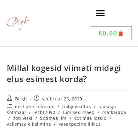
£
0.00
Millal kogesid viimati midagi
elus esimest korda?
Birgit
veebruar 26, 2020
eestlane šotimaal
/
hülgevaatlus
/
lapsega
šotimaal
/
lecht2090
/
lumised mäed
/
matkarada
/
šoti viski
/
Šotimaa ilm
/
Šotimaa lossid
/
välismaale kolimine
/
vasakpoolne liiklus