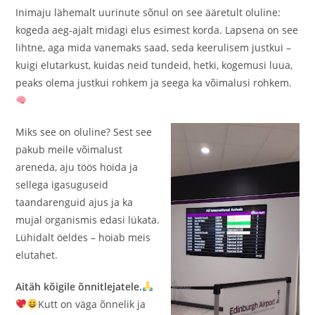
Inimaju lähemalt uurinute sõnul on see ääretult oluline:
kogeda aeg-ajalt midagi elus esimest korda. Lapsena on see
lihtne, aga mida vanemaks saad, seda keerulisem justkui –
kuigi elutarkust, kuidas neid tundeid, hetki, kogemusi luua,
peaks olema justkui rohkem ja seega ka võimalusi rohkem.
Miks see on oluline? Sest see
pakub meile võimalust
areneda, aju töös hoida ja
sellega igasuguseid
taandarenguid ajus ja ka
mujal organismis edasi lükata.
Lühidalt öeldes – hoiab meis
elutahet.
Aitäh kõigile õnnitlejatele.
Kutt on väga õnnelik ja