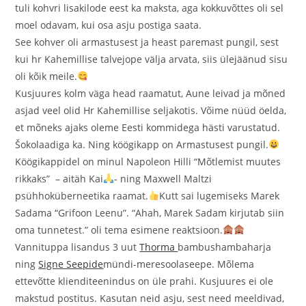
tuli kohvri lisakilode eest ka maksta, aga kokkuvõttes oli sel
moel odavam, kui osa asju postiga saata.
See kohver oli armastusest ja heast paremast pungil, sest
kui hr Kahemillise talvejope välja arvata, siis ülejäänud sisu
oli kõik meile.
Kusjuures kolm väga head raamatut, Aune leivad ja mõned
asjad veel olid Hr Kahemillise seljakotis. Võime nüüd öelda,
et mõneks ajaks oleme Eesti kommidega hästi varustatud.
Šokolaadiga ka. Ning köögikapp on Armastusest pungil.
Köögikappidel on minul Napoleon Hilli “Mõtlemist muutes
rikkaks” – aitäh Kai
- ning Maxwell Maltzi
psühhoküberneetika raamat.
Kutt sai lugemiseks Marek
Sadama “Grifoon Leenu”. “Ahah, Marek Sadam kirjutab siin
oma tunnetest.” oli tema esimene reaktsioon.
Vannituppa lisandus 3 uut
Thorma
bambushambaharja
ning
Signe Seepide
mündi-meresoolaseepe. Mõlema
ettevõtte klienditeenindus on üle prahi. Kusjuures ei ole
makstud postitus. Kasutan neid asju, sest need meeldivad,