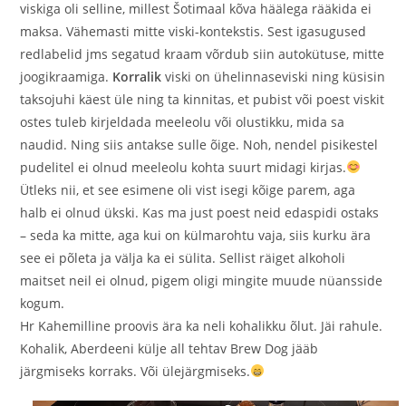
viskiga oli selline, millest Šotimaal kõva häälega rääkida ei
maksa. Vähemasti mitte viski-kontekstis. Sest igasugused
redlabelid jms segatud kraam võrdub siin autokütuse, mitte
joogikraamiga.
Korralik
viski on ühelinnaseviski ning küsisin
taksojuhi käest üle ning ta kinnitas, et pubist või poest viskit
ostes tuleb kirjeldada meeleolu või olustikku, mida sa
naudid. Ning siis antakse sulle õige. Noh, nendel pisikestel
pudelitel ei olnud meeleolu kohta suurt midagi kirjas.
Ütleks nii, et see esimene oli vist isegi kõige parem, aga
halb ei olnud ükski. Kas ma just poest neid edaspidi ostaks
– seda ka mitte, aga kui on külmarohtu vaja, siis kurku ära
see ei põleta ja välja ka ei sülita. Sellist räiget alkoholi
maitset neil ei olnud, pigem oligi mingite muude nüansside
kogum.
Hr Kahemilline proovis ära ka neli kohalikku õlut. Jäi rahule.
Kohalik, Aberdeeni külje all tehtav Brew Dog jääb
järgmiseks korraks. Või ülejärgmiseks.