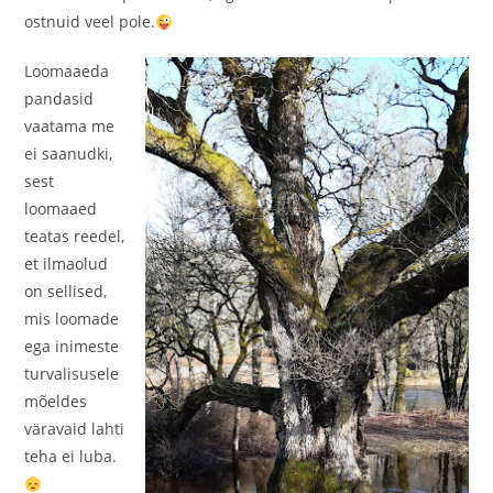
ostnuid veel pole.
Loomaaeda
pandasid
vaatama me
ei saanudki,
sest
loomaaed
teatas reedel,
et ilmaolud
on sellised,
mis loomade
ega inimeste
turvalisusele
mõeldes
väravaid lahti
teha ei luba.