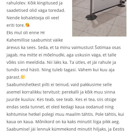
rahulolev. Kõik kingitused ja
saadetised olid väga toredad.
Nende kohaletooja oli veel
eriti tore.
Eks mul oli enne Hr
Kahemillise saabumist väike
ärevus ka sees. Seda, et ta minu vaimustust Šotimaa osas
jagab, ma mitte ei mõelnudki, aga uskusin väga, et talle
võiks siin meeldida. Nii läks ka. Ta ütles, et jäi rahule ja
tundis end hästi. Ning tuleb tagasi. Vähem kui kuu aja
pärast.
Saabumishetkest pilti ei teinud, vaid pakkusime selle
asemel korralikku tervitust: perekalli ja kõik muu sinna
juurde kuuluv. Kes teab, see teab. Kes ei tea, siis otsige
endas seda tunnet, et oled kedagi kaua oodanud ning
kohtumise hetkel polegi muu maailm tähtis. Pole tähtis, kui
kaua on kaua. Mõnikord on ka kaks minutit liiga pikk aeg.
Saabumisel jäi lennuk kümmekond minutit hiljaks, ja Eestis